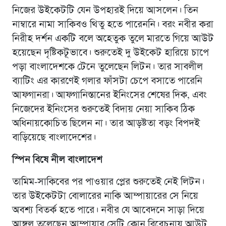
নিজের উইকেটটি যেন উপহারই দিয়ে আসলেন। তিন
নাম্বারে নামা সাকিবও থিতু হতে পারেননি। বরং নবীর করা
নিরীহ দর্শন একটি বলে অহেতুক তুলে মারতে গিয়ে আউট
হয়েছেন দৃষ্টিকটূভাবে। শুরুতেই দু উইকেট হারিয়ে চাপে
পড়া বাংলাদেশকে টেনে তুলেছেন লিটন। তার সাবলীল
ব্যাটিং এর কারণেই গলার ফাঁসটা চেপে বসাতে পারেনি
আফগানরা। আফগানিস্তানের ইনিংসের শেষের দিক, এবং
নিজেদের ইনিংসের শুরুতেই বিদায় নেয়া সাকিব ঠিক
অধিনায়কোচিত ছিলেন না। তার আড়ষ্টতা বড়ং বিপদই
বাড়িয়েছে বাংলাদেশের।
স্পিন বিষে নীল বাংলাদেশ
তামিম-সাকিবের পর পাওয়ার প্লের শুরুতেই নেই লিটন।
তার উইকেটটা বোলারের নাকি আম্পায়ারের সে নিয়ে
অবশ্য বিতর্ক হতে পারে। নবীর যে আবেদনে সাড়া দিয়ে
আঙ্গুল তুলেছেন আম্পায়ার সেটি কোন বিবেচনায় আউট