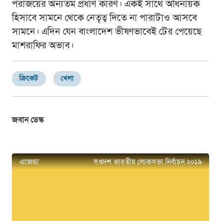
পরাজয়ের অন্যতম প্রধাণ কারণ। একই সাথে অধিনায়ক
হিসাবে সামনে থেকে নেতৃত্ব দিতে না পারাটাও আসবে
সামনে। এদিন যেন বাংলাদেশ ভীষণভাবেই টের পেয়েছে
মাশরাফির অভাব।
ক্রিকেট
খেলা
জবান ডেস্ক
এজেন্ডা
সপ্তদশ ভারতীয় লোকসভা নির্বাচন ২০১৯