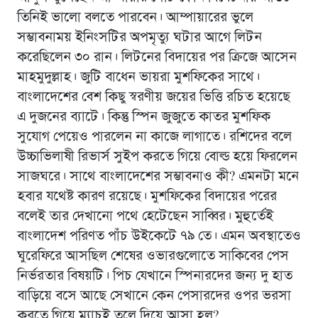
তিনিই ভালো বলতে পারবেন। আম্পায়ারের ভুলে
সম্ভাবনাময় ইনিংসটির অপমৃত্যু ঘটার আগে লিটন
করেছিলেন ৩০ রান। লিটনের বিদায়ের পর ক্রিজে আসেন
মাহমুদুল্লাহ। জুটি বাধেন ভায়রা মুশফিকের সাথে।
বাংলাদেশের বেশ কিছু স্বরণীয় জয়ের ভিত্তি রচিত হয়েছে
এ দুজনের ব্যাটে। কিন্তু স্পিন জুজুতে কাতর মুশফিক
সুযোগ পেয়েও পারলেন না কাজে লাগাতে। রশিদের বলে
উচ্চাভিলাষী রিভার্স সুইপ করতে গিয়ে বোল্ড হয়ে ফিরলেন
সাজঘরে। সাথে বাংলাদেশের সম্ভাবনাও কী? এমনটা মনে
হবার যথেষ্ট কারণ রয়েছে। মুশফিকের বিদায়ের পরের
বলেই তার দেখানো পথে হেটেছেন সাব্বির। মুহুর্তেই
বাংলাদেশ পরিণত পাঁচ উইকেটে ৭৯ তে। এমন অবস্থাতেও
ঘুরেফিরে আসছিল শেষের ওভারগুলোতে সাকিবের পেস
নির্ভরতার বিষয়টি। পিচ যেখানে স্পিনারদের জন্য দু হাত
বাড়িয়ে বসে আছে সেখানে কেন পেসারদের ওপর ভরসা
করতে গিয়ে ম্যাচই তুলে দিয়ে আসা হল?