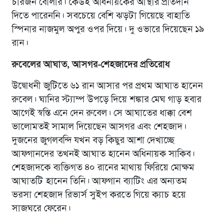
চারজন বোলার। কেউই অধিনায়কের আস্থার প্রতিদান
দিতে পারেননি। সবচেয়ে বেশি ঝড়টা গিয়েছে বাহাতি
স্পিনার নাজমুল অপুর ওপর দিয়ে। দু ওভারে দিয়েছেন ১৯
রান।
রুবেলের আঘাত, আসগর-শেহজাদের প্রতিরোধ
উদ্বোধনী জুটিতে ৬১ রান আসার পর প্রথম আঘাত হানেন
রুবেল। ঘানির স্ট্যাম্প উপড়ে দিয়ে শঙ্কার মেঘ গাড় হবার
আগেই স্বস্তি এনে দেন রুবেল। সে আঘাতের ধাক্কা বেশ
ভালোমতই সামাল দিয়েছেন আসগর এবং শেহজাদ।
দুজনের জুগলবন্দি যখন বড় কিছুর আশা দেখাচ্ছে
আফগানদের তখনই আঘাত হানেন অধিনায়ক সাকিব।
শেহজাদকে ব্যক্তিগত ৪০ রানের মাথায় ফিরিয়ে মোক্ষম
আঘাতটি হানেন তিনি। আফগান ব্যাটিং এর অন্যতম
ভরসা শেহজাদ রিভার্স সুইপ করতে গিয়ে ক্যাচ হয়ে
সাজঘরে ফেরেন।