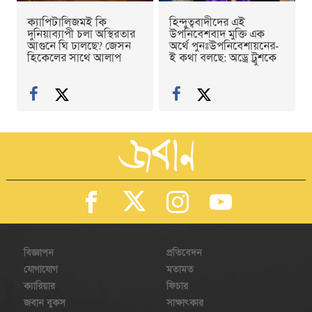
ক্যাপিটালিজমই কি
হিন্দুত্ববাদীদের এই
দুনিয়াব্যাপী চলা অস্থিরতার
উপনিবেশবাদ মুক্তি এক
আগুনে ঘি ঢালছে? জেসন
অর্থে পুনঃউপনিবেশায়নের-
হিকেলের সাথে আলাপ
ই কথা বলছে: অড্রে ট্রুশকে
বিজ্ঞাপন
প্রতিবেদন
যোগাযোগ
মতামত
ক্যারিয়ার
ফিচার
জবান বুকস
সাক্ষাৎকার