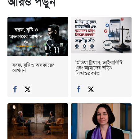
আরও পড়ুন
মিডিয়া ট্রায়াল, ভাইরালিটি
বরফ, বৃষ্টি ও অন্ধকারের
এবং আমাদের তড়িৎ
আখ্যান
সিদ্ধান্তপ্রবণতা