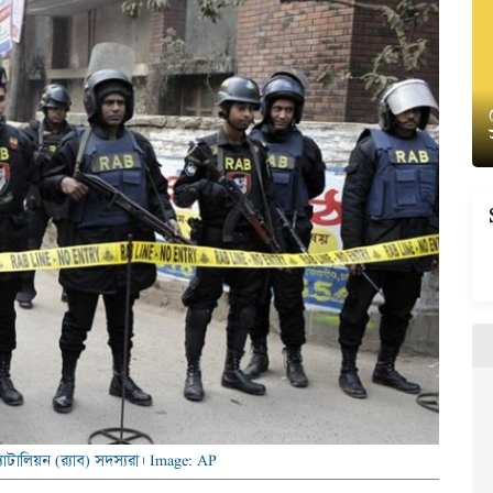
্যাটালিয়ন (র‌্যাব) সদস্যরা। Image: AP