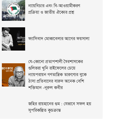
ন্যায়বিচার এবং বি-আওয়ামীকরণ
প্রক্রিয়া ও জাতীয় ঐক্যের প্রশ্ন
ফ্যাসিবাদ মোকাবেলার আগের ফয়সালা
যে-কোনো প্রতাপশালী স্বৈরশাসকের
গুলিভরা খুনি রাইফেলের চেয়ে
ন্যায়পরায়ন গণতান্ত্রিক তারুণ্যের বুকে
ঠাসা প্রতিবাদের বারুদ অনেক বেশি
শক্তিমান -নূরুল কবীর
জহির রায়হানের গুম : যেভাবে সফল হয়
সুপরিকল্পিত কুচক্রান্ত