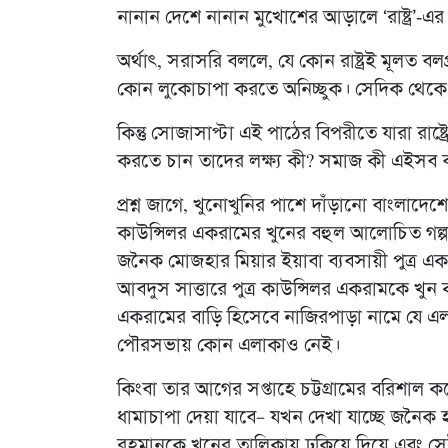
নানান দেশে নানান মুখোশের আড়ালে ‘রাষ্ট্র’-এর
অর্থাৎ, সরাসরি বললে, যে কোন রাষ্ট্রই মূলত বলপ্
কোন লুকোচাপা করতে অনিচ্ছুক। সেদিক থেকে বাং
কিন্তু সোজাসাপ্টা এই পাঠের বিপরীতে যারা রাষ্
করতে চান তাদের লক্ষ্য কী? সমাজ কী এইসব ব্য
প্রশ্ন জাগে, খুনোখুনির পাশে দাঁড়ানো বাংলাদে
কাউন্সিলর একরামের খুনের বহুল আলোচিত গল্পট
জনৈক মোজহার মিয়ার ইয়াবা ব্যবসায়ী পুত্র এক
আবদুস সাত্তারে পুত্র কাউন্সিলর একরামকে খুন 
একরামের বাড়ি হিসেবে নাজিরপাড়া নামে যে এল
পৌরসভায় কোন এলাকাও নেই।
কিংবা তার আগের সপ্তাহে চট্টগ্রামের বরিশাল
ধামাচাপা দেয়া যাবে– যখন দেখা যাচ্ছে জনৈক হ
রহমানকে খুনের তালিকায় ঢুকিয়ে দিয়ে এবং স