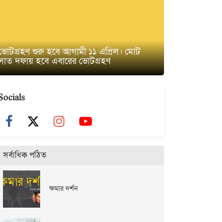
ভোটগ্রহণ শুরু হবে আগামী ১১ এপ্রিল। মোট
সাত দফায় হবে এবারের ভোটগ্রহণ
Socials
সর্বাধিক পঠিত
ক্ষমার দর্শন