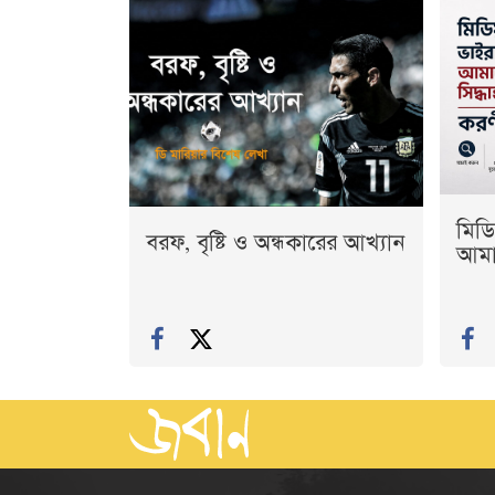
মিডি
বরফ, বৃষ্টি ও অন্ধকারের আখ্যান
আমাদ