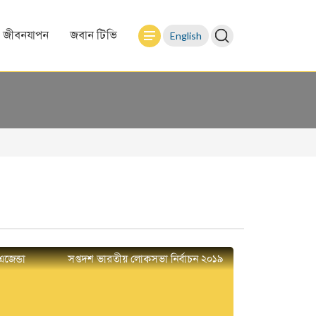
English
জীবনযাপন
জবান টিভি
এজেন্ডা
সপ্তদশ ভারতীয় লোকসভা নির্বাচন ২০১৯