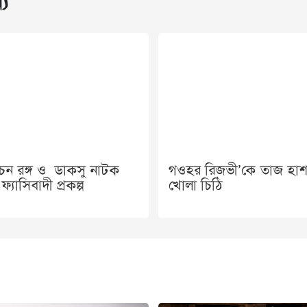
্য
বাচন রঙ্গ ও ডাকসু নাটক
গওহর রিজভী’কে তাজ হাশ
ফ্যাসিবাদী প্রকল্প
খোলা চিঠি