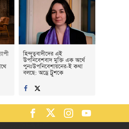
যাপী
হিন্দুত্ববাদীদের এই
উপনিবেশবাদ মুক্তি এক অর্থে
াথে
পুনঃউপনিবেশায়নের-ই কথা
বলছে: অড্রে ট্রুশকে