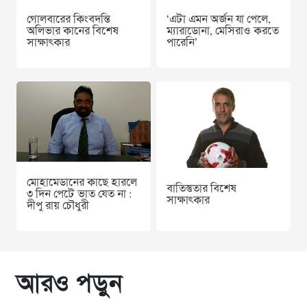
গোলবারের কিংবদন্তি
‘এটা এমন অর্জন যা পেলে,
অলিভার কানের বিশেষ
ম্যারাডোনা, মেসিরাও করতে
সাক্ষাৎকার
পারেনি’
মোহামেডানের কাছে হারলে
বাতিস্তুতার বিশেষ
৩ দিন পেটে ভাত যেত না :
সাক্ষাৎকার
দীপু রায় চৌধুরী
আরও পড়ুন