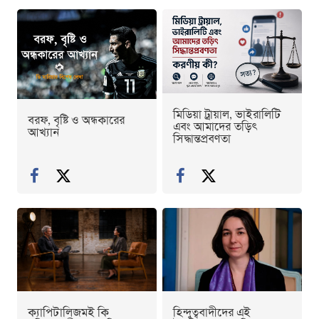
মিডিয়া ট্রায়াল, ভাইরালিটি
বরফ, বৃষ্টি ও অন্ধকারের
এবং আমাদের তড়িৎ
আখ্যান
সিদ্ধান্তপ্রবণতা
ক্যাপিটালিজমই কি
হিন্দুত্ববাদীদের এই