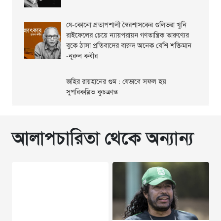
যে-কোনো প্রতাপশালী স্বৈরশাসকের গুলিভরা খুনি
রাইফেলের চেয়ে ন্যায়পরায়ন গণতান্ত্রিক তারুণ্যের
বুকে ঠাসা প্রতিবাদের বারুদ অনেক বেশি শক্তিমান
-নূরুল কবীর
জহির রায়হানের গুম : যেভাবে সফল হয়
সুপরিকল্পিত কুচক্রান্ত
আলাপচারিতা থেকে অন্যান্য