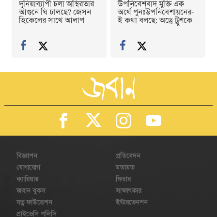
দুনিয়াব্যাপী চলা অস্থিরতার
উপনিবেশবাদ মুক্তি এক
আগুনে ঘি ঢালছে? জেসন
অর্থে পুনঃউপনিবেশায়নের-
হিকেলের সাথে আলাপ
ই কথা বলছে: অড্রে ট্রুশকে
বিজ্ঞাপন
প্রতিবেদন
যোগাযোগ
মতামত
ক্যারিয়ার
ফিচার
জবান বুকস
সাক্ষাৎকার
যত্ন ফাউন্ডেশন
ইন্টারভেনশন
প্রাইভেসি পলিসি