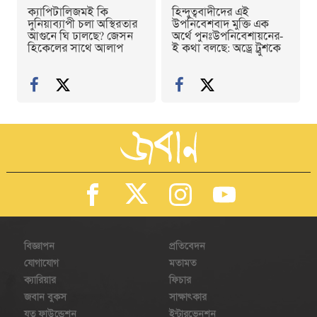
ক্যাপিটালিজমই কি
হিন্দুত্ববাদীদের এই
দুনিয়াব্যাপী চলা অস্থিরতার
উপনিবেশবাদ মুক্তি এক
আগুনে ঘি ঢালছে? জেসন
অর্থে পুনঃউপনিবেশায়নের-
হিকেলের সাথে আলাপ
ই কথা বলছে: অড্রে ট্রুশকে
বিজ্ঞাপন
প্রতিবেদন
যোগাযোগ
মতামত
ক্যারিয়ার
ফিচার
জবান বুকস
সাক্ষাৎকার
যত্ন ফাউন্ডেশন
ইন্টারভেনশন