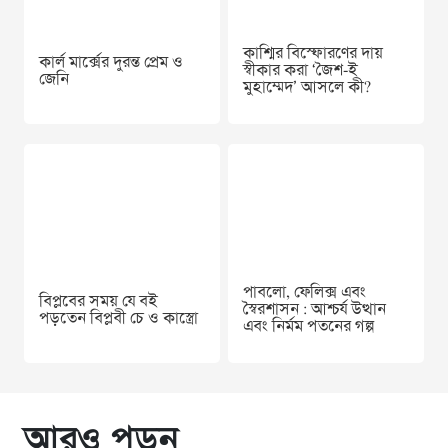
কাশ্মির বিস্ফোরণের দায়
কার্ল মার্ক্সের দুরন্ত প্রেম ও
স্বীকার করা ‘জৈশ-ই
জেনি
মুহাম্মেদ’ আসলে কী?
পাবলো, ফেলিক্স এবং
বিপ্লবের সময় যে বই
স্বৈরশাসন : আশ্চর্য উত্থান
পড়তেন বিপ্লবী চে ও কাস্ত্রো
এবং নির্মম পতনের গল্প
আরও পড়ুন