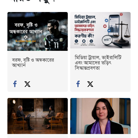
মিডিয়া ট্রায়াল, ভাইরালিটি
বরফ, বৃষ্টি ও অন্ধকারের
এবং আমাদের তড়িৎ
আখ্যান
সিদ্ধান্তপ্রবণতা