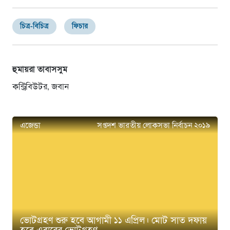
চিত্র-বিচিত্র
ফিচার
হুমায়রা তাবাসসুম
কন্ট্রিবিউটর, জবান
এজেন্ডা
সপ্তদশ ভারতীয় লোকসভা নির্বাচন ২০১৯
ভোটগ্রহণ শুরু হবে আগামী ১১ এপ্রিল। মোট সাত দফায়