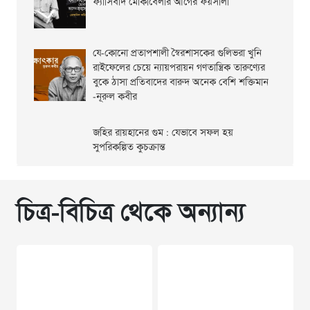
ফ্যাসিবাদ মোকাবেলার আগের ফয়সালা
যে-কোনো প্রতাপশালী স্বৈরশাসকের গুলিভরা খুনি
রাইফেলের চেয়ে ন্যায়পরায়ন গণতান্ত্রিক তারুণ্যের
বুকে ঠাসা প্রতিবাদের বারুদ অনেক বেশি শক্তিমান
-নূরুল কবীর
জহির রায়হানের গুম : যেভাবে সফল হয়
সুপরিকল্পিত কুচক্রান্ত
চিত্র-বিচিত্র থেকে অন্যান্য