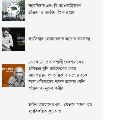
ন্যায়বিচার এবং বি-আওয়ামীকরণ
প্রক্রিয়া ও জাতীয় ঐক্যের প্রশ্ন
ফ্যাসিবাদ মোকাবেলার আগের ফয়সালা
যে-কোনো প্রতাপশালী স্বৈরশাসকের
গুলিভরা খুনি রাইফেলের চেয়ে
ন্যায়পরায়ন গণতান্ত্রিক তারুণ্যের বুকে
ঠাসা প্রতিবাদের বারুদ অনেক বেশি
শক্তিমান -নূরুল কবীর
জহির রায়হানের গুম : যেভাবে সফল হয়
সুপরিকল্পিত কুচক্রান্ত