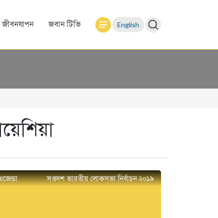
English
জীবনযাপন
জবান টিভি
য়েশিয়া
এজেন্ডা
সপ্তদশ ভারতীয় লোকসভা নির্বাচন ২০১৯