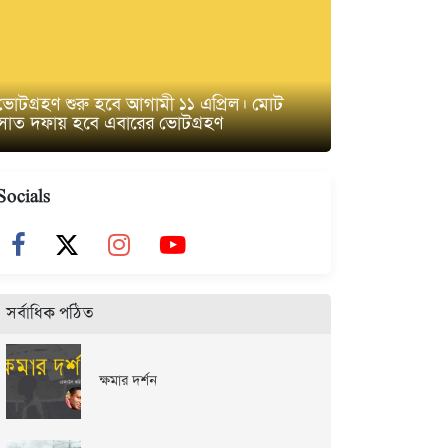
ভোটগ্রহণ শুরু হবে আগামী ১১ এপ্রিল। মোট
সাত দফায় হবে এবারের ভোটগ্রহণ
Socials
সর্বাধিক পঠিত
ক্ষমার দর্শন