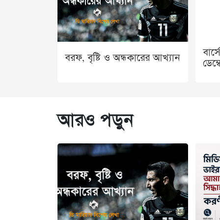
বার্
বরফ, বৃষ্টি ও অন্ধকারের আখ্যান
ডেম্
আরও পড়ুন