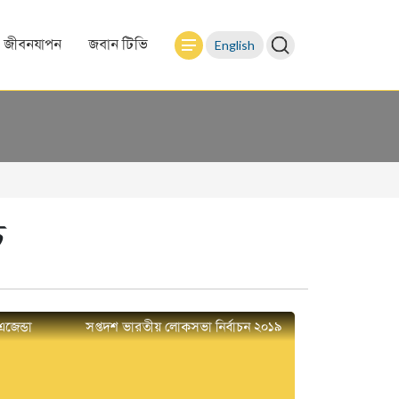
English
জীবনযাপন
জবান টিভি
চ
এজেন্ডা
সপ্তদশ ভারতীয় লোকসভা নির্বাচন ২০১৯