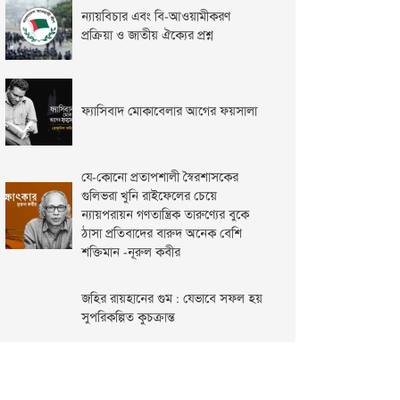
ন্যায়বিচার এবং বি-আওয়ামীকরণ
প্রক্রিয়া ও জাতীয় ঐক্যের প্রশ্ন
ফ্যাসিবাদ মোকাবেলার আগের ফয়সালা
যে-কোনো প্রতাপশালী স্বৈরশাসকের
গুলিভরা খুনি রাইফেলের চেয়ে
ন্যায়পরায়ন গণতান্ত্রিক তারুণ্যের বুকে
ঠাসা প্রতিবাদের বারুদ অনেক বেশি
শক্তিমান -নূরুল কবীর
জহির রায়হানের গুম : যেভাবে সফল হয়
সুপরিকল্পিত কুচক্রান্ত