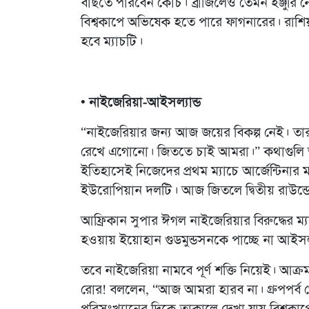
বাছতে পারবেন কোচ। ব্রাজিলেও তেমন ইঞ্জুরি নে
বিশ্বকাপে অভিষেক হতে পারে ফাগনারের। রাশিয়ার 
হবে ম্যাচটি।
• নাইজেরিয়া-আইসল্যান্ড
“নাইজেরিয়ার জন্য আজ জয়ের বিকল্প নেই। তা
রেখে এগোনো। জিততে চাই আমরা।” কথাগুলি আই
ইতিহাসেই নিজেদের প্রথম ম্যাচে আর্জেন্টিনা
ইউরোপিয়ান দলটি। আজ জিতলে দ্বিতীয় রাউন্ডে
আফ্রিকান সুপার ঈগল নাইজেরিয়ার বিরুদ্ধের ম্যাচট
হওয়ায় ইয়োহান গুডমুন্ডসনকে পাচ্ছে না আইসল্
তবে নাইজেরিয়া নামবে পূর্ণ শক্তি নিয়েই। আক
রোর! বললেন, “আজ আমরা হারব না। গ্রুপপর্ব 