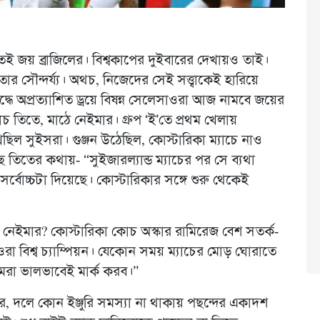
তেই জয় ব্রাজিলের। বিশ্বকাপের দুইবারের দেখায়ও তাই।
তোর সৌন্দর্য্য। অথচ, নিজেদের সেই সত্ত্বাকেই হারিয়ে
িরুদ্ধে অপ্রত্যাশিত ড্রয়ে বিষন্ন সেলেসাওরা আজ নামবে জয়ের
 তিতে, মাঠে নেইমার। গ্রুপ ‘ই’তে প্রথম খেলায়
িল সুইসরা। গুঞ্জন উঠেছিল, কোস্টারিকা ম্যাচে নাও
তিতের কথায়- “সুইজারল্যান্ড ম্যাচের পর সে ব্যথা
সর্বোচ্চটা দিয়েছে। কোস্টারিকার সঙ্গে শুরু থেকেই
 নেইমার? কোস্টারিকা কোচ অস্কার রামিরেজ বেশ সতর্ক-
 ওরা বিশ্ব চ্যাম্পিয়ন। যেকোন সময় ম্যাচের মোড় ঘোরাতে
রা ভালভাবেই মার্ক করব।”
ার, দলে কোন ইঞ্জুরি সমস্যা না থাকায় পছন্দের একাদশ