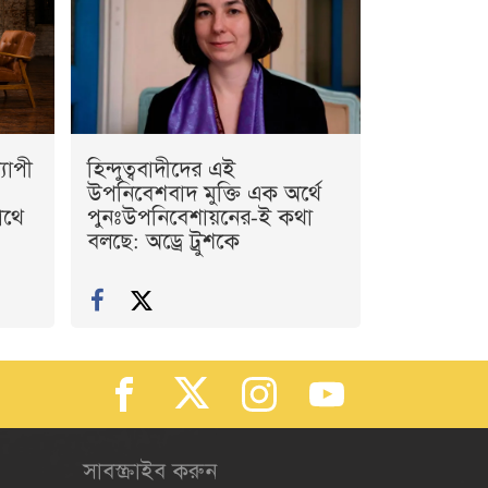
যাপী
হিন্দুত্ববাদীদের এই
উপনিবেশবাদ মুক্তি এক অর্থে
াথে
পুনঃউপনিবেশায়নের-ই কথা
বলছে: অড্রে ট্রুশকে
সাবস্ক্রাইব করুন