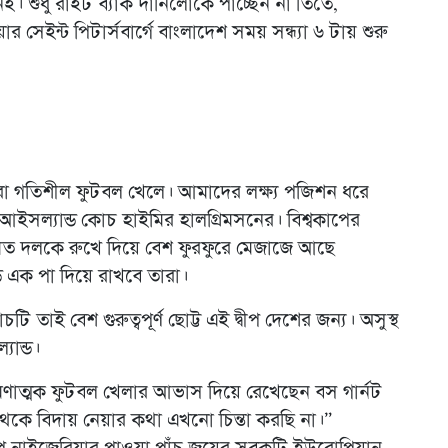
ই। শুধু রাইট ব্যাক দানিলোকে পাচ্ছেন না তিতে,
সেইন্ট পিটার্সবার্গে বাংলাদেশ সময় সন্ধ্যা ৬ টায় শুরু
রা গতিশীল ফুটবল খেলে। আমাদের লক্ষ্য পজিশন ধরে
সল্যান্ড কোচ হাইমির হালগ্রিমসনের। বিশ্বকাপের
র মত দলকে রুখে দিয়ে বেশ ফুরফুরে মেজাজে আছে
 এক পা দিয়ে রাখবে তারা।
ি তাই বেশ গুরুত্বপূর্ণ ছোট্ট এই দ্বীপ দেশের জন্য। অসুস্থ
যান্ড।
্রমণাত্মক ফুটবল খেলার আভাস দিয়ে রেখেছেন বস গার্নট
থেকে বিদায় নেয়ার কথা এখনো চিন্তা করছি না।”