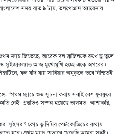
কাপে নাইজেরিয়ার পাওয়া পাঁচ জয়ের সবকটি ইউরোপিয়ান
হবে বাংলাদেশ সময় রাত ৯ টায়, ভলগোগ্রাদ অ্যারেনায়।
্রথম ম্যাচ জিতেছে, আরেক দল ব্রাজিলকে রুখে ড্র তুলে
বিয়া ও সুইজারল্যান্ড আজ মুখোমুখি হচ্ছে একে অপরের।
্সটিনে, ফল যদি যায় সার্বিয়ার অনুকূলে তবে নিশ্চিতই
তুঙ্গে- “প্রথম ম্যাচে শুভ সূচনা করায় সবাই বেশ ফুরফুরে
তি নেই। প্রস্তুতিও সম্পন্ন হয়েছে ভালমত। আশাকরি,
”
র করা সুইসরা? কোচ ভ্লাদিমির পেটকোভিচের কথায়
 হবে। প্রথম ম্যাচ যেভাবে খেলেছি আমরা সন্তুষ্ট।