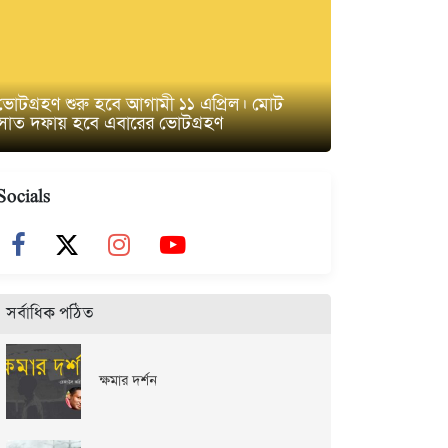
ভোটগ্রহণ শুরু হবে আগামী ১১ এপ্রিল। মোট
সাত দফায় হবে এবারের ভোটগ্রহণ
Socials
সর্বাধিক পঠিত
ক্ষমার দর্শন