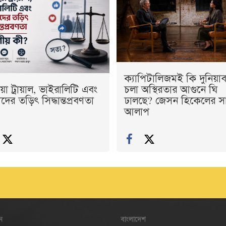
ক্যাপিটালিজমই কি দুনিয়াব্
য়া ট্রায়াল, ভাইরালিটি এবং
চলা অস্থিরতার আগুনে ঘি
ের তড়িৎ সিদ্ধান্তপ্রবণতা
ঢালছে? জেসন হিকেলের স
আলাপ
ন
বাংলাদেশ