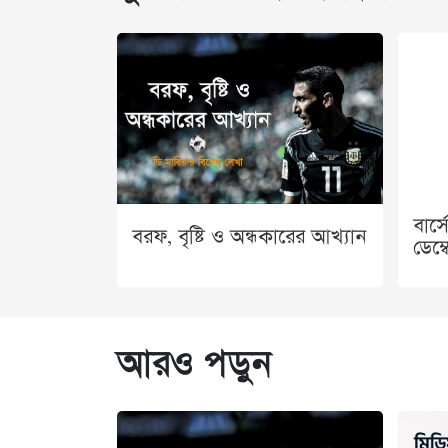
বার্
বরফ, বৃষ্টি ও অন্ধকারের আখ্যান
ডেম্
আরও পড়ুন