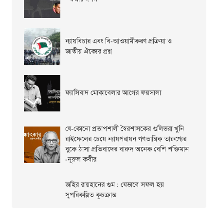
ন্যায়বিচার এবং বি-আওয়ামীকরণ প্রক্রিয়া ও
জাতীয় ঐক্যের প্রশ্ন
ফ্যাসিবাদ মোকাবেলার আগের ফয়সালা
যে-কোনো প্রতাপশালী স্বৈরশাসকের গুলিভরা খুনি
রাইফেলের চেয়ে ন্যায়পরায়ন গণতান্ত্রিক তারুণ্যের
বুকে ঠাসা প্রতিবাদের বারুদ অনেক বেশি শক্তিমান
-নূরুল কবীর
জহির রায়হানের গুম : যেভাবে সফল হয়
সুপরিকল্পিত কুচক্রান্ত