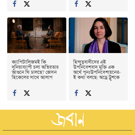
ক্যাপিটালিজমই কি
হিন্দুত্ববাদীদের এই
দুনিয়াব্যাপী চলা অস্থিরতার
উপনিবেশবাদ মুক্তি এক
আগুনে ঘি ঢালছে? জেসন
অর্থে পুনঃউপনিবেশায়নের-
হিকেলের সাথে আলাপ
ই কথা বলছে: অড্রে ট্রুশকে