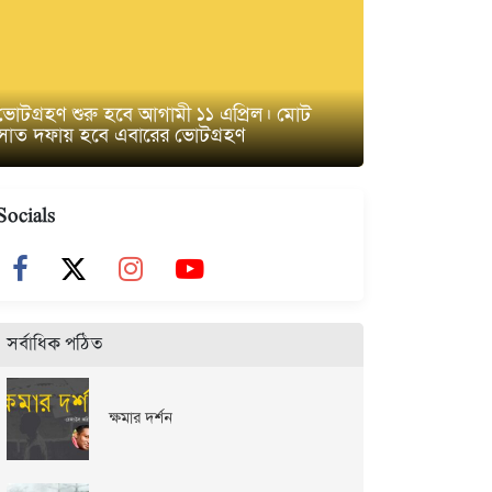
ভোটগ্রহণ শুরু হবে আগামী ১১ এপ্রিল। মোট
সাত দফায় হবে এবারের ভোটগ্রহণ
Socials
সর্বাধিক পঠিত
ক্ষমার দর্শন