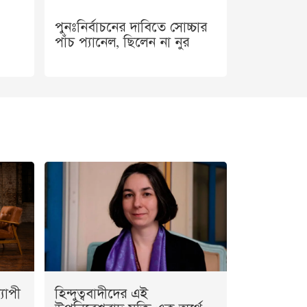
পুনঃনির্বাচনের দাবিতে সোচ্চার
পাঁচ প্যানেল, ছিলেন না নুর
যাপী
হিন্দুত্ববাদীদের এই