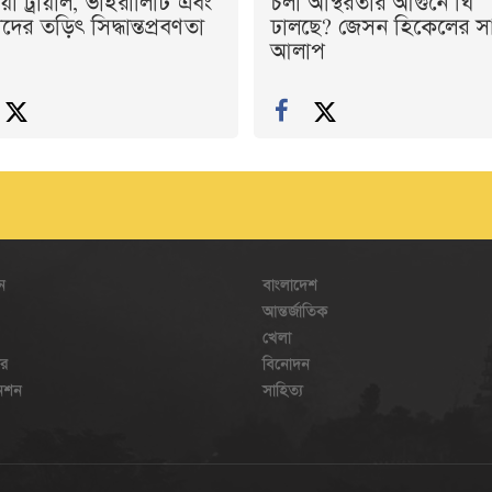
য়া ট্রায়াল, ভাইরালিটি এবং
চলা অস্থিরতার আগুনে ঘি
ের তড়িৎ সিদ্ধান্তপ্রবণতা
ঢালছে? জেসন হিকেলের স
আলাপ
ন
বাংলাদেশ
আন্তর্জাতিক
খেলা
ার
বিনোদন
েনশন
সাহিত্য