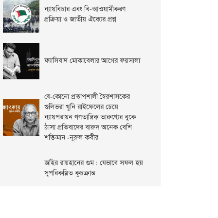
ন্যায়বিচার এবং বি-আওয়ামীকরণ
প্রক্রিয়া ও জাতীয় ঐক্যের প্রশ্ন
ফ্যাসিবাদ মোকাবেলার আগের ফয়সালা
যে-কোনো প্রতাপশালী স্বৈরশাসকের
গুলিভরা খুনি রাইফেলের চেয়ে
ন্যায়পরায়ন গণতান্ত্রিক তারুণ্যের বুকে
ঠাসা প্রতিবাদের বারুদ অনেক বেশি
শক্তিমান -নূরুল কবীর
জহির রায়হানের গুম : যেভাবে সফল হয়
সুপরিকল্পিত কুচক্রান্ত