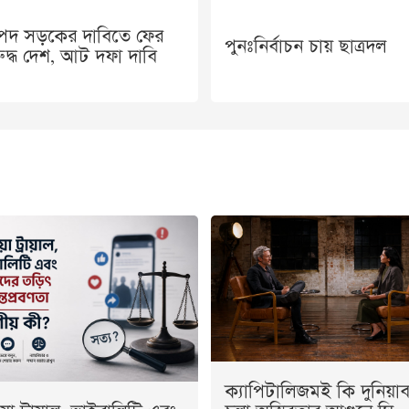
াপদ সড়কের দাবিতে ফের
পুনঃনির্বাচন চায় ছাত্রদল
দ্ধ দেশ, আট দফা দাবি
ক্যাপিটালিজমই কি দুনিয়াব্