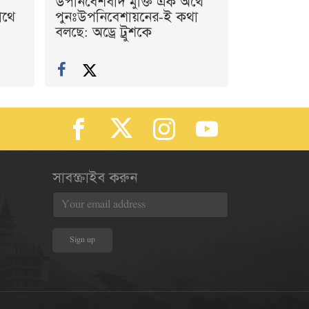
উপনিবেশবাদ মুক্তি এক অর্থে
াথে
পুনঃউপনিবেশায়নের-ই কথা
বলছে: অড্রে ট্রুশকে
সাবস্ক্রাইব করুন