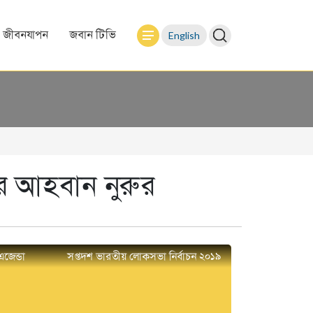
English
জীবনযাপন
জবান টিভি
র আহবান নুরুর
এজেন্ডা
সপ্তদশ ভারতীয় লোকসভা নির্বাচন ২০১৯