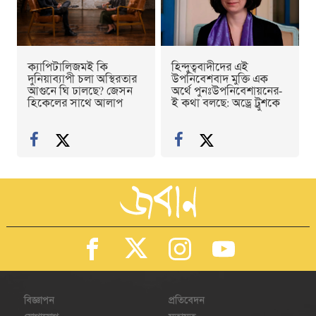
ক্যাপিটালিজমই কি
হিন্দুত্ববাদীদের এই
দুনিয়াব্যাপী চলা অস্থিরতার
উপনিবেশবাদ মুক্তি এক
আগুনে ঘি ঢালছে? জেসন
অর্থে পুনঃউপনিবেশায়নের-
হিকেলের সাথে আলাপ
ই কথা বলছে: অড্রে ট্রুশকে
বিজ্ঞাপন
প্রতিবেদন