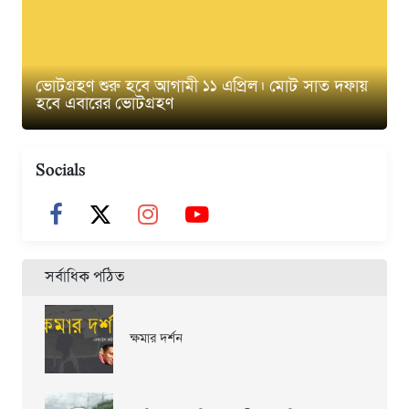
ভোটগ্রহণ শুরু হবে আগামী ১১ এপ্রিল। মোট সাত দফায়
হবে এবারের ভোটগ্রহণ
Socials
সর্বাধিক পঠিত
ক্ষমার দর্শন