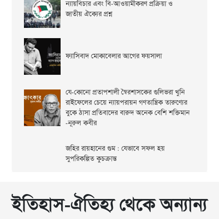
ন্যায়বিচার এবং বি-আওয়ামীকরণ প্রক্রিয়া ও
জাতীয় ঐক্যের প্রশ্ন
ফ্যাসিবাদ মোকাবেলার আগের ফয়সালা
যে-কোনো প্রতাপশালী স্বৈরশাসকের গুলিভরা খুনি
রাইফেলের চেয়ে ন্যায়পরায়ন গণতান্ত্রিক তারুণ্যের
বুকে ঠাসা প্রতিবাদের বারুদ অনেক বেশি শক্তিমান
-নূরুল কবীর
জহির রায়হানের গুম : যেভাবে সফল হয়
সুপরিকল্পিত কুচক্রান্ত
ইতিহাস-ঐতিহ্য থেকে অন্যান্য