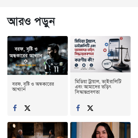
আরও পড়ুন
মিডিয়া ট্রায়াল, ভাইরালিটি
বরফ, বৃষ্টি ও অন্ধকারের
এবং আমাদের তড়িৎ
আখ্যান
সিদ্ধান্তপ্রবণতা