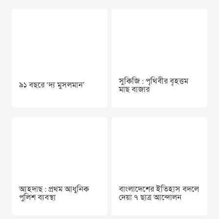
সুকিজি : পৃথিবীর বৃহত্তম
৯১ বছরে ‘দ‍্য মুসলমান’
মাছ বাজার
আহদাছ : প্রথম আধুনিক
বাংলাদেশের ইতিহাস বদলে
পুলিশ ব্যবস্থা
দেয়া ৭ ছাত্র আন্দোলন