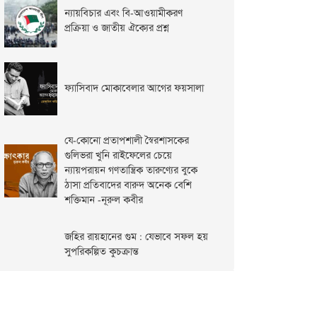
ন্যায়বিচার এবং বি-আওয়ামীকরণ
প্রক্রিয়া ও জাতীয় ঐক্যের প্রশ্ন
ফ্যাসিবাদ মোকাবেলার আগের ফয়সালা
যে-কোনো প্রতাপশালী স্বৈরশাসকের
গুলিভরা খুনি রাইফেলের চেয়ে
ন্যায়পরায়ন গণতান্ত্রিক তারুণ্যের বুকে
ঠাসা প্রতিবাদের বারুদ অনেক বেশি
শক্তিমান -নূরুল কবীর
জহির রায়হানের গুম : যেভাবে সফল হয়
সুপরিকল্পিত কুচক্রান্ত