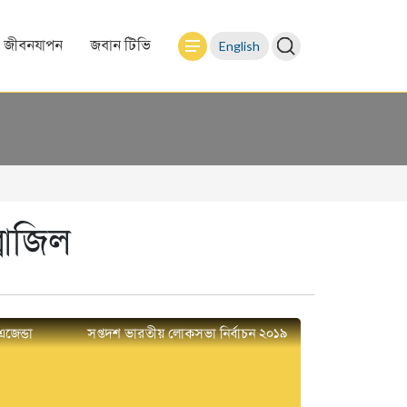
English
জীবনযাপন
জবান টিভি
রাজিল
এজেন্ডা
সপ্তদশ ভারতীয় লোকসভা নির্বাচন ২০১৯