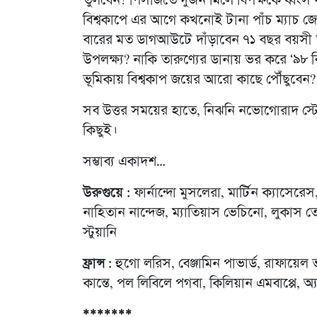
তুলবেন? পিসজিতে দুজন মিলে বিপক্ষকে ধ্বংস
বিশ্বকাপে এর আগে কখনোই টানা পাঁচ ম্যাচ 
বারের মত ডাগআউটে দাঁড়াবেন ৭১ বছর বয়সী তাব
উপলক্ষ্য? নাকি তারুণ্যের ডানায় ভর করে ‘৯
ভূমিকায় বিশ্বকাপ জয়ের আরো কাছে পৌঁছুবেন?
সব উত্তর সময়ের হাতে, নিঝনি নভোগোরাদ স্টে
কিছুই।
সম্ভাব্য একাদশ…
উরুগুয়ে :
ফার্নান্দো মুসলেরা, মার্টিন ক্যাসে
নাহিতান নান্দেজ, ম্যাতিয়াস ভেচিনো, লুকাস তোর
স্টুয়ানি
ফ্রান্স :
হুগো লরিস, বেঞ্জামিন পাভার্ড, রাফায়েল ভ
কান্তে, পল লিবিলে পগবা, কিলিয়ান এমবাপ্পে, অ্
*******