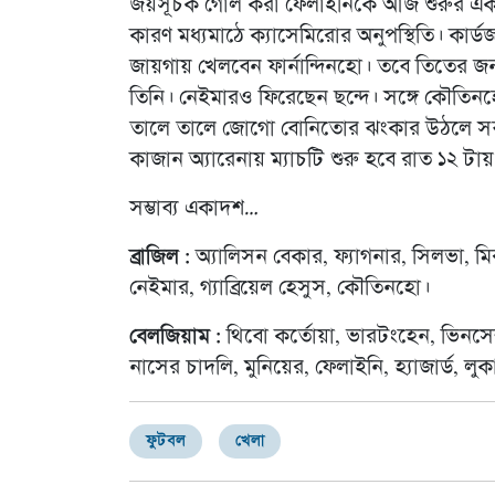
জয়সূচক গোল করা ফেলাইনিকে আজ শুরুর একাদশে
কারণ মধ্যমাঠে ক্যাসেমিরোর অনুপস্থিতি। কা
জায়গায় খেলবেন ফার্নান্দিনহো। তবে তিতের জন্
তিনি। নেইমারও ফিরেছেন ছন্দে। সঙ্গে কৌতিন
তালে তালে জোগো বোনিতোর ঝংকার উঠলে সব তছ
কাজান অ্যারেনায় ম্যাচটি শুরু হবে রাত ১২ টায়
সম্ভাব্য একাদশ…
ব্রাজিল :
অ্যালিসন বেকার, ফ্যাগনার, সিলভা, মির
নেইমার, গ্যাব্রিয়েল হেসুস, কৌতিনহো।
বেলজিয়াম :
থিবো কর্তোয়া, ভারটংহেন, ভিনসেন্ট 
নাসের চাদলি, মুনিয়ের, ফেলাইনি, হ্যাজার্ড, লুক
ফুটবল
খেলা