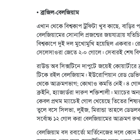
• ব্রাজিল-বেলজিয়াম
এখান থেকে বিশ্বকাপ ট্রফিটা খুব কাছে, বাড়ির 
বেলজিয়ামের সোনালি প্রজন্মের জয়যাত্রায় যতিচিহ্
বিশ্বকাপে দুই দল মুখোমুখি হয়েছিল একবার।
সেলেসাওরা জেতে ২-০ গোলে। সেবারই শেষ বিশ
রাউন্ড অব সিক্সটিনে দাপুটে জয়েই কোয়ার্টারে ব
টিকে রইল বেলজিয়াম। ইউরোপিয়ান রেড ডেভিলদের
থেকে আক্রমণভাগ; কোথাও কমতি নেই। ৪ গোল কর
ব্রুইনি, হ্যাজার্ডরা দারুণ শক্তিশালী। ম্যাচের 
কেবল প্রথম ম্যাচেই গোল খেয়েছে তিতের শিষ্য
তুলে বসে সিলভা, লুইজ, মিরান্ডা তাহলে ডেডলক 
সর্বোচ্চ ১২ গোল করা বেলজিয়ামের আক্রমণ র
বেলজিয়াম বস রবার্তো মার্তিনেজের দলে কোন ইঞ