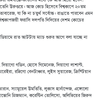
 করা এমবাপ্পে-কাভানির মধ্যে কে আজ হিরো হবেন?
জেতেনি উরুগুয়ে। আজ কোচ হিসেবে বিশ্বকাপে ২০তম
ারেজ, যা কি না চতুর্থ সর্বোচ্চ। রাঙাতে পারবেন এমন
৮ বিশ্বকাপজয়ী ফরাসি দলপতি দিদিয়ের দেশম কোচের
ডিয়ামে রাত আটটায় ম্যাচ শুরুর আগে বলা যাচ্ছে না
রেস, দিয়াগো গডিন, হোসে গিমেনেজ, দিয়াগো লাশাল্ট,
েইরা, রদ্রিগো বেনটাঞ্চার, লুইস সুয়ারেজ, ক্রিশ্টিয়ান
ারান, স্যামুয়েল উমতিতি, লুকাস হার্নান্দেজ, এঙ্গোলো
যান্তোনি গ্রিজম্যান, করেন্টিন তোলিসো, অলিভিয়ের জিরুদ