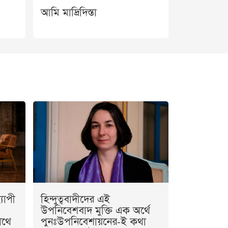
আমি মাদ্রিদিস্তা
যাপী
হিন্দুত্ববাদীদের এই
উপনিবেশবাদ মুক্তি এক অর্থে
াথে
পুনঃউপনিবেশায়নের-ই কথা