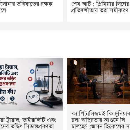
সেলোনার ভবিষ্যতের রক্ষক
শেষ আট : প্রিমিয়ার লিগের
বেলে
প্রতিদ্বন্দ্বীতায় ভরা সমীকরণ
ক্যাপিটালিজমই কি দুনিয়াব্
য়া ট্রায়াল, ভাইরালিটি এবং
চলা অস্থিরতার আগুনে ঘি
ের তড়িৎ সিদ্ধান্তপ্রবণতা
ঢালছে? জেসন হিকেলের স