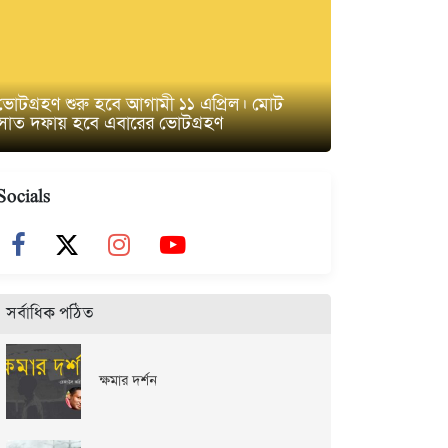
ভোটগ্রহণ শুরু হবে আগামী ১১ এপ্রিল। মোট
সাত দফায় হবে এবারের ভোটগ্রহণ
Socials
সর্বাধিক পঠিত
ক্ষমার দর্শন