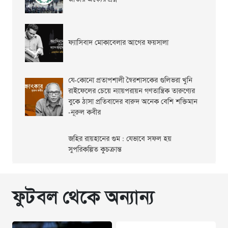
ফ্যাসিবাদ মোকাবেলার আগের ফয়সালা
যে-কোনো প্রতাপশালী স্বৈরশাসকের গুলিভরা খুনি
রাইফেলের চেয়ে ন্যায়পরায়ন গণতান্ত্রিক তারুণ্যের
বুকে ঠাসা প্রতিবাদের বারুদ অনেক বেশি শক্তিমান
-নূরুল কবীর
জহির রায়হানের গুম : যেভাবে সফল হয়
সুপরিকল্পিত কুচক্রান্ত
ফুটবল থেকে অন্যান্য