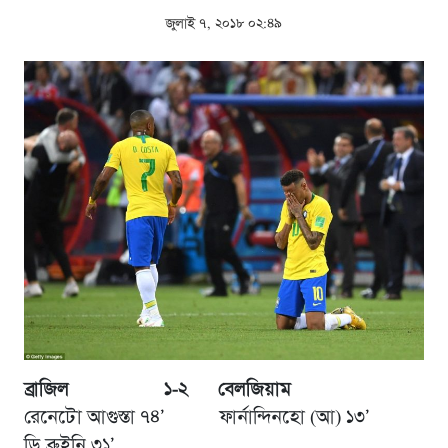
জুলাই ৭, ২০১৮ ০২:৪৯
ব্রাজিল ১-২ বেলজিয়াম
রেনেটো আগুস্তা ৭৪’ ফার্নান্দিনহো (আ) ১৩’
ডি ব্রুইনি ৩১’