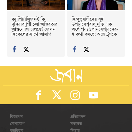
ক্যাপিটালিজমই কি
হিন্দুত্ববাদীদের এই
দুনিয়াব্যাপী চলা অস্থিরতার
উপনিবেশবাদ মুক্তি এক
আগুনে ঘি ঢালছে? জেসন
অর্থে পুনঃউপনিবেশায়নের-
হিকেলের সাথে আলাপ
ই কথা বলছে: অড্রে ট্রুশকে
বিজ্ঞাপন
প্রতিবেদন
যোগাযোগ
মতামত
ক্যারিয়ার
ফিচার