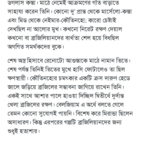
ডগলাস কস্তা। মাঠে নেমেই আক্রমণের গতি বাড়াতে
সাহায্য করেন তিনি। কোনো দু’ প্রান্ত থেকে মার্সেলো-কস্তা
এবং মিড থেকে নেইমার-কৌতিনহো; কারো চেষ্টাই
দেখছিল না আলোর মুখ। কখনো নিরেট রক্ষণ দেয়াল
কখনো বা ব্রাজিলিয়ানদের ব্যর্থতা শেল হয়ে বিধছিল
অগণিত সমর্থকদের বুকে।
শেষ অস্ত্র হিসাবে রেনোটো আগুস্তাকে মাঠে নামান তিতে।
শেষ পর্যন্ত তিনিই তিতের মুখে হাসি ফোটালেও তা ছিল
ক্ষণস্থায়ী। কৌতিনহোর চমৎকার একটি ক্রস দারুণ হেডে
জালে জড়িয়ে ব্রাজিলের সম্ভাবনা জাগিয়ে রাখেন তিনি।
একই সাথে আশার পালে হাওয়া দিচ্ছিল দ্বিতীর্ধে দুর্দান্ত
খেলা ব্রাজিলের রক্ষণ। বেলজিয়াম এ অর্ধে বলতে গেলে
তেমন কোনো সুযোগই পায়নি। বিশেষ করে মিরান্ডা ছিলেন
অসাধারণ। কিন্তু এরপরের গল্পটি ব্রাজিলিয়ানদের জন্য
শুধুই হতাশার।