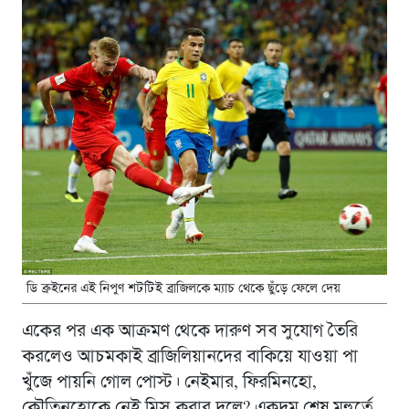
ডি ব্রুইনের এই নিপুণ শটটিই ব্রাজিলকে ম্যাচ থেকে ছুঁড়ে ফেলে দেয়
একের পর এক আক্রমণ থেকে দারুণ সব সুযোগ তৈরি
করলেও আচমকাই ব্রাজিলিয়ানদের বাকিয়ে যাওয়া পা
খুঁজে পায়নি গোল পোস্ট। নেইমার, ফিরমিনহো,
কৌতিনহোকে নেই মিস করার দলে? একদম শেষ মুহুর্তে