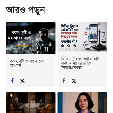
আরও পড়ুন
মিডিয়া ট্রায়াল, ভাইরালিটি
বরফ, বৃষ্টি ও অন্ধকারের
এবং আমাদের তড়িৎ
আখ্যান
সিদ্ধান্তপ্রবণতা