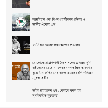
ন্যায়বিচার এবং বি-আওয়ামীকরণ প্রক্রিয়া ও
জাতীয় ঐক্যের প্রশ্ন
ফ্যাসিবাদ মোকাবেলার আগের ফয়সালা
যে-কোনো প্রতাপশালী স্বৈরশাসকের গুলিভরা খুনি
রাইফেলের চেয়ে ন্যায়পরায়ন গণতান্ত্রিক তারুণ্যের
বুকে ঠাসা প্রতিবাদের বারুদ অনেক বেশি শক্তিমান
-নূরুল কবীর
জহির রায়হানের গুম : যেভাবে সফল হয়
সুপরিকল্পিত কুচক্রান্ত