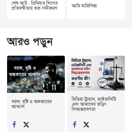
শেষ আট : প্রিমিয়ার লিগের
আমি মাদ্রিদিস্তা
প্রতিদ্বন্দ্বীতায় ভরা সমীকরণ
আরও পড়ুন
মিডিয়া ট্রায়াল, ভাইরালিটি
বরফ, বৃষ্টি ও অন্ধকারের
এবং আমাদের তড়িৎ
আখ্যান
সিদ্ধান্তপ্রবণতা