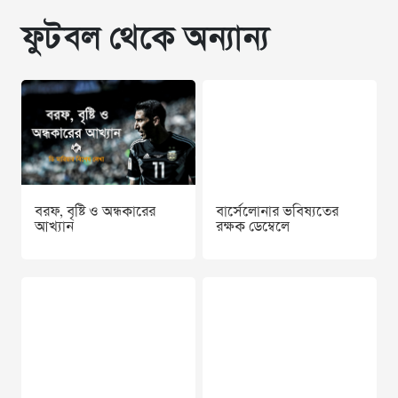
ফুটবল থেকে অন্যান্য
বরফ, বৃষ্টি ও অন্ধকারের
বার্সেলোনার ভবিষ্যতের
আখ্যান
রক্ষক ডেম্বেলে