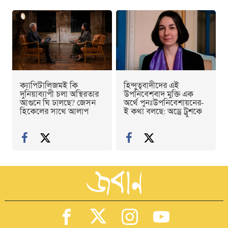
ক্যাপিটালিজমই কি
হিন্দুত্ববাদীদের এই
দুনিয়াব্যাপী চলা অস্থিরতার
উপনিবেশবাদ মুক্তি এক
আগুনে ঘি ঢালছে? জেসন
অর্থে পুনঃউপনিবেশায়নের-
হিকেলের সাথে আলাপ
ই কথা বলছে: অড্রে ট্রুশকে