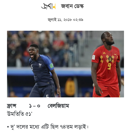
জবান ডেস্ক
জুলাই ১১, ২০১৮ ০২:৩৯
ফ্রান্স ১ – ০ বেলজিয়াম
উমতিতি ৫১’
• দু’ দলের মধ্যে এটি ছিল ৭৪তম লড়াই।