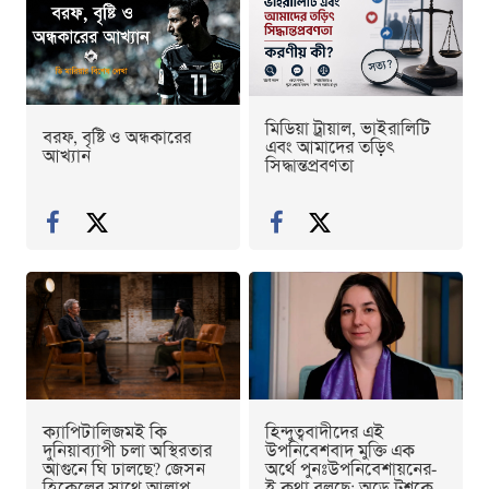
মিডিয়া ট্রায়াল, ভাইরালিটি
বরফ, বৃষ্টি ও অন্ধকারের
এবং আমাদের তড়িৎ
আখ্যান
সিদ্ধান্তপ্রবণতা
ক্যাপিটালিজমই কি
হিন্দুত্ববাদীদের এই
দুনিয়াব্যাপী চলা অস্থিরতার
উপনিবেশবাদ মুক্তি এক
আগুনে ঘি ঢালছে? জেসন
অর্থে পুনঃউপনিবেশায়নের-