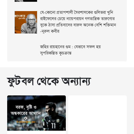
যে-কোনো প্রতাপশালী স্বৈরশাসকের গুলিভরা খুনি
রাইফেলের চেয়ে ন্যায়পরায়ন গণতান্ত্রিক তারুণ্যের
বুকে ঠাসা প্রতিবাদের বারুদ অনেক বেশি শক্তিমান
-নূরুল কবীর
জহির রায়হানের গুম : যেভাবে সফল হয়
সুপরিকল্পিত কুচক্রান্ত
ফুটবল থেকে অন্যান্য