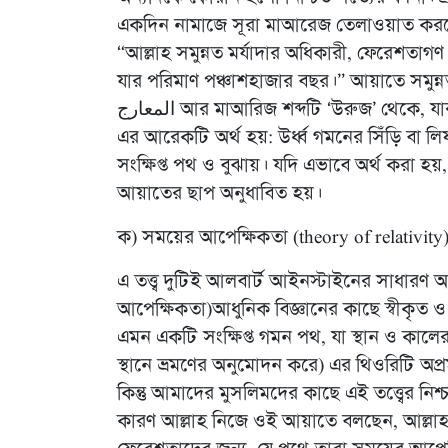
একদিন নামাজে সূরা মাআরেজ তেলাওয়াত করত
“আল্লাহ সমুন্নত মর্যাদার অধিকারী, ফেরেশতা
যার পরিমাণ পঞ্চাশহাজার বছর।” আয়াতে সমুন্নত 
المعارج আর মাআরিজ শব্দটি ‘উরুজ’ থেকে, যার প্রসিদ্ধ অর্থ হলো- ‘উর্ধ্বগমণ’। আরবী ব্যাকরণ অনুযায়ী
এর আরেকটি অর্থ হয়: উর্ধ্ব গমনের সিঁড়ি বা 
সংক্ষিপ্ত পথ ও বুঝায়। যদি এভাবে অর্থ করা হয়, 
আয়াতের ছাপ অনুধাবিত হয়।
ক) সময়ের আপেক্ষিকতা (theory of relativity
এ তত্ত্ব দুটিই আলবার্ট আইনস্টাইনের সাধারণ আপ
আপেক্ষিকতা)আধুনিক বিজ্ঞানের কাছে স্বীকৃত ও প্র
এমন একটি সংক্ষিপ্ত গমন পথ, যা স্থান ও কালের 
স্থানে ভ্রমণের অনুমোদন করে) এর থিওরিটি অপ্রম
কিন্তু আমাদের মুসলিমদের কাছে এই তত্ত্বের নি
কারণ আল্লাহ নিজে ওই আয়াতে বলছেন, আল্লা