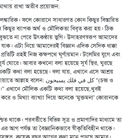
 মাথায় রাখা অতীব প্রয়োজন:
 আলঙ্কারিক। ফলে কোরানে সাধারণত কোন কিছুর বিস্তারিত
 কিছুর ব্যাপক অর্থ ও মৌলিকতা বিবৃত করা হয়। ঠিক
ুঝতে না পেরে উৎকণ্ঠায় ভুগি। উদাহরণস্বরূপ আমাদের
া যাক। এটা নিয়ে আমাদেরই বিজ্ঞান এদিক সেদিক ধাক্কা
- প্রতিটি গ্রহই নিজ কক্ষপথে ঘূর্ণায়মান। টলেমির যুগে এবং
ূর্য ঘোরে। আবার কখনো বলা হয়েছে সূর্য স্থির, ঘুরছে
ট একটি কথা বলা হয়েছে। বলা যায়, এখানে এসে আশ্রয়
 كل في فلك يسبحون “(চন্দ্র ও
ণশীল।” এখানে মৌলিক একটি কথা বলা হয়েছে,খুবই
রে ও মিথ্যা ব্যাখ্যা দিয়ে অনেকে ‘মুক্তমনা’ কোরানকে
 থাকে। পরবর্তীতে বিভিন্ন সূত্র ও প্রমাণাদির মাধ্যমে তা
 এর আগ পর্যন্ত তা বৈজ্ঞানিকভাবে স্বীকৃতিবিহীন থাকে।
। প্রসঙ্গত, কয়েক বছর আগের কথা মনে পড়ছে আমার।