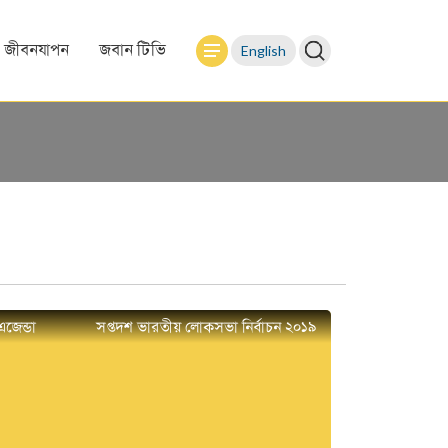
English
জীবনযাপন
জবান টিভি
এজেন্ডা
সপ্তদশ ভারতীয় লোকসভা নির্বাচন ২০১৯