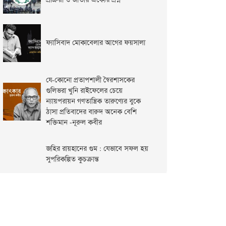
প্রক্রিয়া ও জাতীয় ঐক্যের প্রশ্ন
ফ্যাসিবাদ মোকাবেলার আগের ফয়সালা
যে-কোনো প্রতাপশালী স্বৈরশাসকের
গুলিভরা খুনি রাইফেলের চেয়ে
ন্যায়পরায়ন গণতান্ত্রিক তারুণ্যের বুকে
ঠাসা প্রতিবাদের বারুদ অনেক বেশি
শক্তিমান -নূরুল কবীর
জহির রায়হানের গুম : যেভাবে সফল হয়
সুপরিকল্পিত কুচক্রান্ত