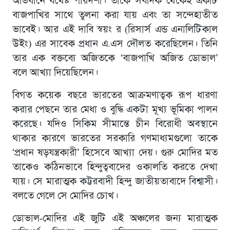
অভিযানে যথেষ্ট পারদর্শী। তাকে সবদিক থেকেই একটি
বাজপাখির সাথে তুলনা করা যায় এবং তা সন্দেহাতীত
ভাবেই। আর এই দাবি স্বয়ং র (রিসার্স এন্ড এনালিটিকাল
উইং) এর সাবেক প্রধান এ.এস দৌলত করেছিলেন। তিনি
তার এক বক্তব্যে অজিতকে ‘বাজপাখি অজিত ডোভাল’
বলে আখ্যা দিয়েছিলেন।
বিগত কয়েক বছরে ভারতের আক্রমণাত্বক রূপ ধারণা
করার পেছনে তার মেধা ও বুদ্ধি একটা মূখ্য ভূমিকা পালন
করেছে। যদিও সিকিম সীমান্তে চীন বিরোধী অবস্থানে
থাকার কারণে ভারতের সরকারি গণমাধ্যমগুলো তাকে
‘প্রধান ষড়যন্ত্রকারী’ হিসেবে আখ্যা দেয়। গুরু মোদির মত
তাকেও কঠিনভাবে হিন্দুত্ববাদের ওকালতি করতে দেখা
যায়। সে মারাত্মক কট্টরবাদী হিন্দু জাতীয়তাবাদে বিশ্বাসী।
বলতে গেলে সে মোদির চোখ।
ডোভাল-মোদির এই জুটি এই অঞ্চলের জন্য মারাত্মক