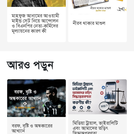
মাহফুজ আনামের আওয়ামী
মাইন্ড সেট নিয়ে আন্দোলন
নীরব থাকার মাশুল
ও বিএনপির নেতা-কর্মিদের
মূল্যায়নের কারণ কী
আরও পড়ুন
মিডিয়া ট্রায়াল, ভাইরালিটি
বরফ, বৃষ্টি ও অন্ধকারের
এবং আমাদের তড়িৎ
আখ্যান
সিদ্ধান্তপ্রবণতা