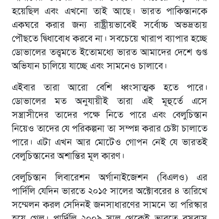
হয়েছিল এবং এখনো তাই আছে। ভারত পাকিস্তানকে
একঘরে করার জন্য রাষ্ট্রীয়ভাবেই সর্বোচ্চ অভদ্রতায়
পৌছতে দ্বিধাবোধ করবে না। সবচেয়ে খারাপ ব্যাপার হচ্ছে
ডোভালের তত্ত্বমতে ইতোমধ্যে ভারত আমাদের দেশে গুপ্ত
অভিযান চালিয়ে যাচ্ছে এবং সামনেও চালাবে।
এইবার তারা আরো বেশি ধ্বংসাত্মক হতে পারে।
ডোভালের মত অনুযায়ীই তারা এই মূহুর্তে এসে
সন্ত্রাসীদের তাদের পক্ষে নিতে পারে এবং বেলুচিস্তান
নিয়েও তাদের যে পরিকল্পনা তা সম্পন্ন করার চেষ্টা চালাতে
পারে। এটা এখন আর মোটেও গোপন নেই যে ভারতই
বেলুচিস্তানের অশান্তির মূল কারণ।
বেলুচিস্তান লিবারেশন অর্গানাইজেশন (বিএলও) এর
পার্দিলি যেদিন ভারতে ২০১৫ সালের অক্টোবরের ৪ তারিখে
সম্মেলন করল সেদিনই জনসাধারণের সামনে তা পরিস্কার
হয়ে গেল। পার্দিলি ২০০৯ সাল থেকেই ভারতে বসবাস