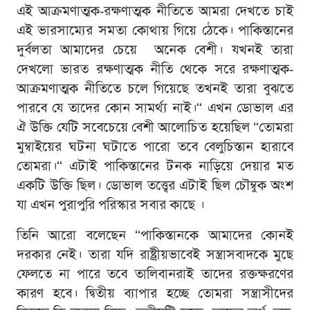
এই আক্রমণাত্মক-রক্ষণাত্মক নীতিতে আমরা দেখতে চাই
এই ভারসাম্যের সমতা কোথায় গিয়ে ঠেকে। পাকিস্তানের
দুর্বলতা আমাদের চেয়ে অনেক বেশী। যখনই তারা
দেখলো ভারত রক্ষণাত্মক নীতি থেকে সরে রক্ষণাত্মক-
আক্রমণাত্মক নীতিতে চলে গিয়েছে তখনই তারা বুঝতে
পারবে যে তাদের কোন সামর্থ্য নাই।“ এখন ডোভাল এর
ঐ উক্তি যেটি সবেচেয়ে বেশী আলোচিত হয়েছিল “তোমরা
মুম্বাইয়ের ঘটনা ঘটাতে পারো তবে বেলুচিস্তান হারাবে
তোমরা।“ এটাই পাকিস্তানের টনক নাড়িয়ে দেয়ার মত
একটি উক্তি ছিল। ডোভাল তত্ত্বের এটাই ছিল চৌম্বুক অংশ
যা এখন পুরাপুরি পরিস্কার সবার কাছে ।
তিনি আরো বলেছেন “পাকিস্তানকে আমাদের কোনই
দরকার নেই। তারা যদি রাষ্ট্রীয়ভাবেই সন্ত্রাসবাদকে মুছে
ফেলতে না পারে তবে তালিবানরাই তাদের রক্তক্ষরণের
কারণ হবে। দ্বিতীয় ব্যাপার হচ্ছে তোমরা সন্ত্রাসীদের