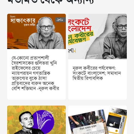
মতামত থেকে অন্যান্য
যে-কোনো প্রতাপশালী
স্বৈরশাসকের গুলিভরা খুনি
রাইফেলের চেয়ে
নুরুল কবীরের পর্যবেক্ষণ:
ন্যায়পরায়ন গণতান্ত্রিক
সংকটে বাংলাদেশ; সমাধান
তারুণ্যের বুকে ঠাসা
দ্বিতীয় রিপাবলিক
প্রতিবাদের বারুদ অনেক
বেশি শক্তিমান -নূরুল কবীর