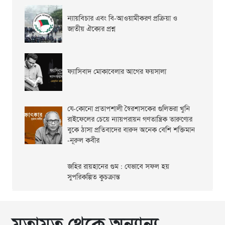
ন্যায়বিচার এবং বি-আওয়ামীকরণ প্রক্রিয়া ও
জাতীয় ঐক্যের প্রশ্ন
ফ্যাসিবাদ মোকাবেলার আগের ফয়সালা
যে-কোনো প্রতাপশালী স্বৈরশাসকের গুলিভরা খুনি
রাইফেলের চেয়ে ন্যায়পরায়ন গণতান্ত্রিক তারুণ্যের
বুকে ঠাসা প্রতিবাদের বারুদ অনেক বেশি শক্তিমান
-নূরুল কবীর
জহির রায়হানের গুম : যেভাবে সফল হয়
সুপরিকল্পিত কুচক্রান্ত