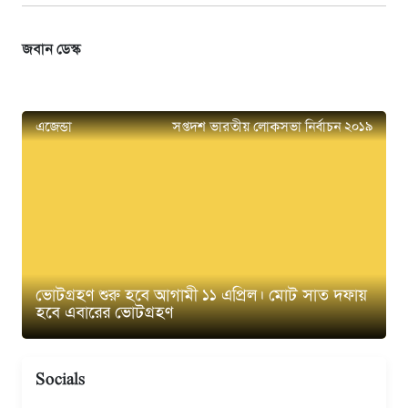
জবান ডেস্ক
এজেন্ডা
সপ্তদশ ভারতীয় লোকসভা নির্বাচন ২০১৯
ভোটগ্রহণ শুরু হবে আগামী ১১ এপ্রিল। মোট সাত দফায়
হবে এবারের ভোটগ্রহণ
Socials