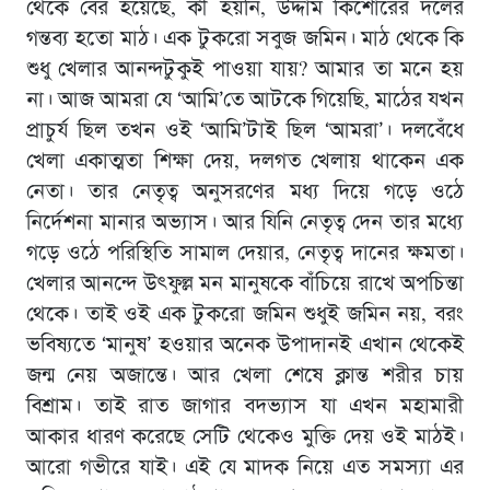
থেকে বের হয়েছে, কী হয়নি, উদ্দাম কিশোরের দলের
গন্তব্য হতো মাঠ। এক টুকরো সবুজ জমিন। মাঠ থেকে কি
শুধু খেলার আনন্দটুকুই পাওয়া যায়? আমার তা মনে হয়
না। আজ আমরা যে ‘আমি’তে আটকে গিয়েছি, মাঠের যখন
প্রাচুর্য ছিল তখন ওই ‘আমি’টাই ছিল ‘আমরা’। দলবেঁধে
খেলা একাত্মতা শিক্ষা দেয়, দলগত খেলায় থাকেন এক
নেতা। তার নেতৃত্ব অনুসরণের মধ্য দিয়ে গড়ে ওঠে
নির্দেশনা মানার অভ্যাস। আর যিনি নেতৃত্ব দেন তার মধ্যে
গড়ে ওঠে পরিস্থিতি সামাল দেয়ার, নেতৃত্ব দানের ক্ষমতা।
খেলার আনন্দে উৎফুল্ল মন মানুষকে বাঁচিয়ে রাখে অপচিন্তা
থেকে। তাই ওই এক টুকরো জমিন শুধুই জমিন নয়, বরং
ভবিষ্যতে ‘মানুষ’ হওয়ার অনেক উপাদানই এখান থেকেই
জন্ম নেয় অজান্তে। আর খেলা শেষে ক্লান্ত শরীর চায়
বিশ্রাম। তাই রাত জাগার বদভ্যাস যা এখন মহামারী
আকার ধারণ করেছে সেটি থেকেও মুক্তি দেয় ওই মাঠই।
আরো গভীরে যাই। এই যে মাদক নিয়ে এত সমস্যা এর