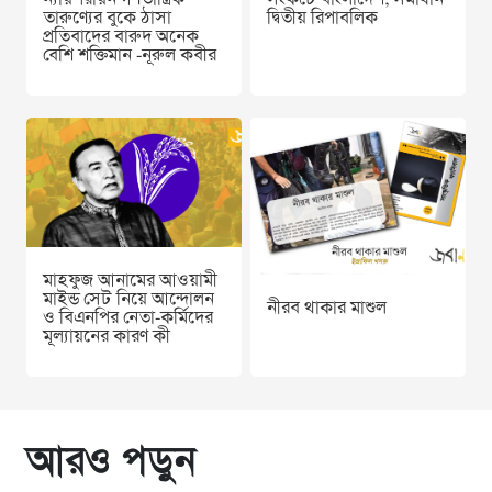
তারুণ্যের বুকে ঠাসা
দ্বিতীয় রিপাবলিক
প্রতিবাদের বারুদ অনেক
বেশি শক্তিমান -নূরুল কবীর
মাহফুজ আনামের আওয়ামী
মাইন্ড সেট নিয়ে আন্দোলন
নীরব থাকার মাশুল
ও বিএনপির নেতা-কর্মিদের
মূল্যায়নের কারণ কী
আরও পড়ুন