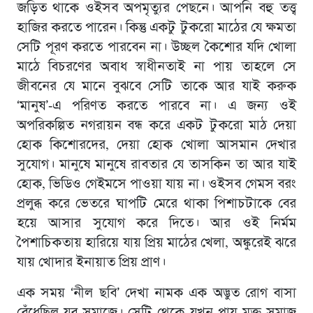
জড়িত থাকে ওইসব অপমৃত্যুর পেছনে। আপনি বহু তত্ত্ব
হাজির করতে পারেন। কিন্তু একটু টুকরো মাঠের যে ক্ষমতা
সেটি পূরণ করতে পারবেন না। উচ্ছল কৈশোর যদি খোলা
মাঠে বিচরণের অবাধ স্বাধীনতাই না পায় তাহলে সে
জীবনের যে মানে বুঝবে সেটি তাকে আর যাই করুক
‘মানুষ’-এ পরিণত করতে পারবে না। এ জন্য ওই
অপরিকল্পিত নগরায়ন বন্ধ করে একট টুকরো মাঠ দেয়া
হোক কিশোরদের, দেয়া হোক খোলা আসমান দেখার
সুযোগ। মানুষে মানুষে রাবতার যে তাসকিন তা আর যাই
হোক, ভিডিও গেইমসে পাওয়া যায় না। ওইসব গেমস বরং
প্রলুব্ধ করে ভেতরে ঘাপটি মেরে থাকা পিশাচটাকে বের
হয়ে আসার সুযোগ করে দিতে। আর ওই নির্মম
পৈশাচিকতায় হারিয়ে যায় প্রিয় মাঠের খেলা, অঙ্কুরেই ঝরে
যায় খোদার ইনায়াত প্রিয় প্রাণ।
এক সময় ‘নীল ছবি’ দেখা নামক এক অদ্ভুত রোগ বাসা
বেঁধেছিল যুব সমাজে। সেটি থেকে যখন প্রায় মুক্ত সমাজ