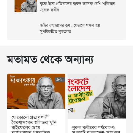
বুকে ঠাসা প্রতিবাদের বারুদ অনেক বেশি শক্তিমান
-নূরুল কবীর
জহির রায়হানের গুম : যেভাবে সফল হয়
সুপরিকল্পিত কুচক্রান্ত
মতামত থেকে অন্যান্য
যে-কোনো প্রতাপশালী
স্বৈরশাসকের গুলিভরা খুনি
রাইফেলের চেয়ে
নুরুল কবীরের পর্যবেক্ষণ:
ন্যায়পরায়ন গণতান্ত্রিক
সংকটে বাংলাদেশ; সমাধান