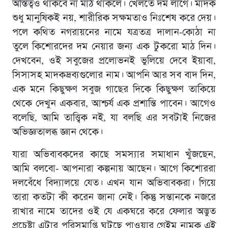
অস্তিত্বও থাকবে না মাঠ থাকলে। খেলতে দম লাগে। মাদক
শুধু মানুষিকই নয়, শারীরিক সক্ষমতাও নিঃশেষ করে দেয়।
পলে কথিত নগরায়নের নামে যত্রতত্র দালান-কোঠা না
তুলে কিশোরদের দম নেয়ার জন্য এক টুকরো মাঠ দিন।
দেখবেন, ওই সবুজের প্রলোভনই ভুলিয়ে দেবে ইয়াবা,
সিসাসহ মাদকদ্রব্যগুলোর নাম। আপনি আর সব বাদ দিন,
এক মনে কিছুক্ষণ সবুজ গাছের দিকে কিছুক্ষণ তাকিয়ে
থেকে দেখুন একবার, আশ্চর্য এক প্রশান্তি পাবেন। আগেও
বলেছি, আমি তাত্ত্বিক নই, যা বলছি এর সবটাই নিজের
অভিজ্ঞতালব্ধ জ্ঞান থেকে।
যারা অভিবাবকদের কাছে সমস্যার সমাধান খুঁজছেন,
আমি বলবো- আপনারা কল্পনায় আছেন। আগে কিশোররা
দলবেঁধে বিদ্যালয়ে যেত। এখন যান অভিবাবকরা। গিয়ে
তারা কতটা কী করেন জানা নেই। কিন্তু সন্তানকে নজরে
রাখার নামে তাদের ওই যে একঘরে করে ফেলার অদ্ভুত
প্রচেষ্টা এটার পরিসমাপ্তি ঘটছে পাওয়ার গেইম নামক এই