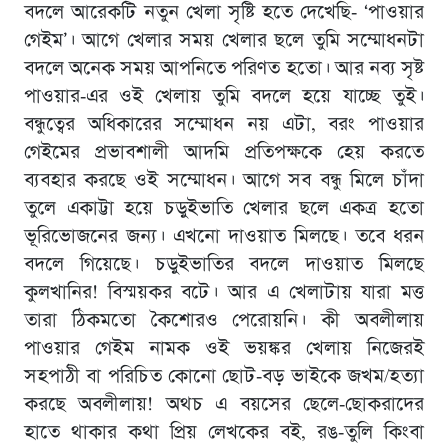
বদলে আরেকটি নতুন খেলা সৃষ্টি হতে দেখেছি- ‘পাওয়ার
গেইম’। আগে খেলার সময় খেলার ছলে তুমি সম্মোধনটা
বদলে অনেক সময় আপনিতে পরিণত হতাে। আর নব্য সৃষ্ট
পাওয়ার-এর ওই খেলায় তুমি বদলে হয়ে যাচ্ছে তুই।
বন্ধুত্বের অধিকারের সম্মোধন নয় এটা, বরং পাওয়ার
গেইমের প্রভাবশালী আদমি প্রতিপক্ষকে হেয় করতে
ব্যবহার করছে ওই সম্মোধন। আগে সব বন্ধু মিলে চাঁদা
তুলে একাট্টা হয়ে চড়ুইভাতি খেলার ছলে একত্র হতো
ভূরিভোজনের জন্য। এখনো দাওয়াত মিলছে। তবে ধরন
বদলে গিয়েছে। চড়ুইভাতির বদলে দাওয়াত মিলছে
কুলখানির! বিস্ময়কর বটে। আর এ খেলাটায় যারা মত্ত
তারা ঠিকমতো কৈশোরও পেরোয়নি। কী অবলীলায়
পাওয়ার গেইম নামক ওই ভয়ঙ্কর খেলায় নিজেরই
সহপাঠী বা পরিচিত কোনো ছোট-বড় ভাইকে জখম/হত্যা
করছে অবলীলায়! অথচ এ বয়সের ছেলে-ছোকরাদের
হাতে থাকার কথা প্রিয় লেখকের বই, রঙ-তুলি কিংবা