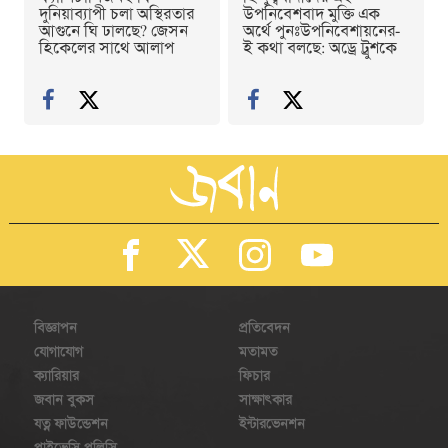
দুনিয়াব্যাপী চলা অস্থিরতার
উপনিবেশবাদ মুক্তি এক
আগুনে ঘি ঢালছে? জেসন
অর্থে পুনঃউপনিবেশায়নের-
হিকেলের সাথে আলাপ
ই কথা বলছে: অড্রে ট্রুশকে
বিজ্ঞাপন
প্রতিবেদন
যোগাযোগ
মতামত
ক্যারিয়ার
ফিচার
জবান বুকস
সাক্ষাৎকার
যত্ন ফাউন্ডেশন
ইন্টারভেনশন