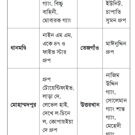
গ্যাং, বিচ্চু
ইউনিট,
বাহিনী,
চাপাতি
মোবারক গ্যাং
সুমন গ্রুপ
নাইন এম এম,
একে ৪৭ ও
মাঈনুদ্দিন
ধানমণ্ডি
তেজগাঁও
ফাইভ স্টার
গ্রুপ
গ্রুপ
নাজিম
গ্রুপ
উদ্দিন
টোয়েন্টিফাইভ,
গ্যাং,
লাড়া দে,
সোলেমান
মোহাম্মদপুর
লেভেল হাই,
উত্তরখান
গ্যাং শান্ত
দেখে ল-চিনে
গ্যাং,
ল, কোপায়ইয়া
মেহেদী
দে গ্রুপ
গ্যাং