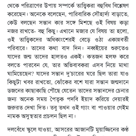
থেকে পরিত্রাণের উপায় সম্পর্কে তাত্ত্বিকরা বহুবিধ বিশ্লেষণ
করেছেন। অনেকে বলেছেন, পারিবারিক সৌহার্দ্য বাড়াতে,
কেউ বলছেন সন্তান কার সঙ্গে মিশছে ওই বিষয় কড়া
নজর রাখতে- বহু কিছু। এখানে মজার যে বিষয় তা হলো,
ওই তাত্ত্বিকদের অধিকাংশেরই বেড়ে ওঠা একান্নবর্তী
পরিবারে। তাদের কথা বাদ দিন। নব্বইয়ের শুরুতেও
যাদের জন্ম তাদের হালতও একই। কতজন হলফ করে
বলতে পারবেন যে, তার অভিবাবকরা এসব নিয়ে মাথা
ঘামিয়েছেন? যাদের সন্তান দু’চারের ঘরে ছিল তারা যাও
কিছুটা খবর রাখতো, ঝোঁকের বশে যারা সন্তান জন্মদানে
ডজনের কাছাকাছি পৌছে যেতেন তাদের সন্তানদের চেনার
জন্য অনেক সময় পৈতৃক পদবি ইয়াদ করিয়ে দেয়ারই
জরুরত দেখা দিত। তবু তখন ওই গ্যাং বা পাওয়ার গেইম
নামক অসুস্থতার প্রচলন ছিল না।
দলবেঁধে স্কুলে যাওয়া, আসরের আজানটি মুয়াজ্জিনের কণ্ঠ