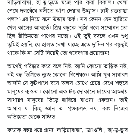
দাড়িয়াবান্ধা, হা-ডু-ডুতে মজে পার করা বিকাল। খেলা
শেষে দলবেঁধে নদীতে ঝাঁপ দেয়ার উচ্ছ্বাস। চাই রক্তরাঙা
পলাশ-এর নিচে বসে উদ্দাম তর্ক। সব কেমন যেন হারিয়ে
গেল কালের আবর্তে। প্রিয় বন্ধুকে ‘তুমি’ বলে সম্মোধন তো
ছিল রীতিমতাে পাপের মতো। ওই তুই বদলে এখন শুধু
তুমিই হয়নি, যে হালত দেখা যাচ্ছে এতে দু’দিন পর বন্ধুত্বই
থাকে কি না সেটি নিয়েই তাে গবেষণার প্রয়োজন!
আগেই পরিষ্কার করে বলে নিই, আমি কোনো তাত্ত্বিক নই,
নই বহু ডিগ্রিতে ন্যুব্জ কোনো বিশেষজ্ঞ। আমি খুব সাধারণ
আদমি যে ফুটপাথে বসে অলস চোখে চেয়ে দেখে শহুরে
মানুষের ব্যস্ততা। কোনো এক টঙ দোকানে চায়ের আড্ডায়
সাধারণ মানুষের ভিড়ে হারিয়ে যাওয়া একজন। তাই
আমার যা কিছু জ্ঞান তা পুস্তকলব্ধ নয়, বরং নিজের
অভিজ্ঞতা থেকে সঞ্চিত।
কয়েক বছর ধরে গ্রাম্য ‘দাড়িয়াবান্ধা’, ‘ডাংগুলি’, ‘হা-ডু-ডু’র