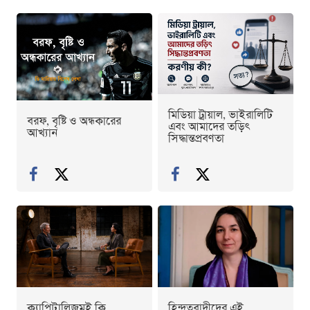
মিডিয়া ট্রায়াল, ভাইরালিটি
বরফ, বৃষ্টি ও অন্ধকারের
এবং আমাদের তড়িৎ
আখ্যান
সিদ্ধান্তপ্রবণতা
ক্যাপিটালিজমই কি
হিন্দুত্ববাদীদের এই