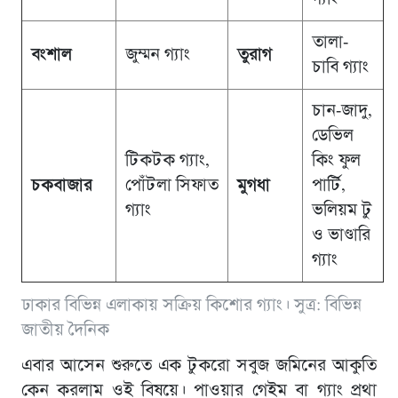
তালা-
বংশাল
জুম্মন গ্যাং
তুরাগ
চাবি গ্যাং
চান-জাদু,
ডেভিল
টিকটক গ্যাং,
কিং ফুল
চকবাজার
পোঁটলা সিফাত
মুগধা
পার্টি,
গ্যাং
ভলিয়ম টু
ও ভাণ্ডারি
গ্যাং
ঢাকার বিভিন্ন এলাকায় সক্রিয় কিশোর গ্যাং। সুত্র: বিভিন্ন
জাতীয় দৈনিক
এবার আসেন শুরুতে এক টুকরো সবুজ জমিনের আকুতি
কেন করলাম ওই বিষয়ে। পাওয়ার গেইম বা গ্যাং প্রথা