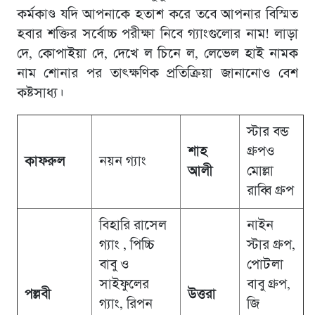
কর্মকাণ্ড যদি আপনাকে হতাশ করে তবে আপনার বিস্মিত
হবার শক্তির সর্বোচ্চ পরীক্ষা নিবে গ্যাংগুলোর নাম! লাড়া
দে, কোপাইয়া দে, দেখে ল চিনে ল, লেভেল হাই নামক
নাম শোনার পর তাৎক্ষণিক প্রতিক্রিয়া জানানোও বেশ
কষ্টসাধ্য।
স্টার বন্ড
শাহ
গ্রুপও
কাফরুল
নয়ন গ্যাং
আলী
মোল্লা
রাব্বি গ্রুপ
বিহারি রাসেল
নাইন
গ্যাং , পিচ্চি
স্টার গ্রুপ,
বাবু ও
পোটলা
সাইফুলের
বাবু গ্রুপ,
পল্লবী
উত্তরা
গ্যাং, রিপন
জি