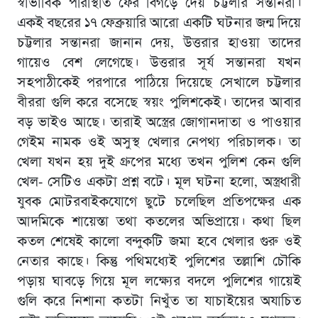
স্বাভাবিক পরিস্থিতি ফের বিগড়ে দেয় চট্টলার সন্তানরা।
একই বছরের ১৭ ফেব্রুয়ারি আরো একটি ঘটনার জন্ম দিয়ে
চট্টলার সন্তানরা জানান দেয়, উত্তরার হাওয়া তাদের
গায়েও বেশ লেগেছে। উত্তরার সূর্য সন্তানরা যখন
সহপাঠীকেই পরপারে পাঠিয়ে দিয়েছে সেখালে চট্টলার
বীররা গুলি করে বসেছে স্বয়ং পুলিশকেই। তাদের আবার
বড় ভাইও আছে। তারাই অস্ত্রের জোগানদাতা ও পাওয়ার
গেইম নামক ওই অসুস্থ খেলার নেপথ্য পরিচালক। তা
খেলা যখন হয় দুই গ্রুপের মধ্যে তখন পুলিশ কেন গুলি
খেল- সেটিও একটা প্রশ্ন বটে। মূল ঘটনা হলো, অস্ত্রধারী
যুবক মোটরবাইকযোগে ছুটে চলেছিল প্রতিপক্ষের এক
আদমিকে শায়েস্তা তথা কতলের অভিপ্রায়ে। কথা ছিল
কতল শেষেই কালো বন্দুকটি জমা হবে খেলার গুরু ওই
নেতার কাছে। কিন্তু পথিমধ্যেই পুলিশের তল্লাশি চৌকি
পড়ায় ঘাবড়ে গিয়ে মূল লক্ষ্যের বদলে পুলিশের গায়েই
গুলি করে নিশানা কতটা নিখুঁত তা যাচাইয়ের অযাচিত