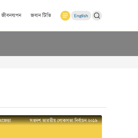
English
জীবনযাপন
জবান টিভি
এজেন্ডা
সপ্তদশ ভারতীয় লোকসভা নির্বাচন ২০১৯