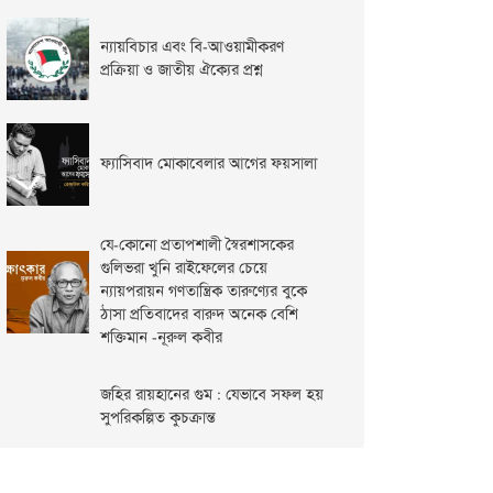
ন্যায়বিচার এবং বি-আওয়ামীকরণ
প্রক্রিয়া ও জাতীয় ঐক্যের প্রশ্ন
ফ্যাসিবাদ মোকাবেলার আগের ফয়সালা
যে-কোনো প্রতাপশালী স্বৈরশাসকের
গুলিভরা খুনি রাইফেলের চেয়ে
ন্যায়পরায়ন গণতান্ত্রিক তারুণ্যের বুকে
ঠাসা প্রতিবাদের বারুদ অনেক বেশি
শক্তিমান -নূরুল কবীর
জহির রায়হানের গুম : যেভাবে সফল হয়
সুপরিকল্পিত কুচক্রান্ত