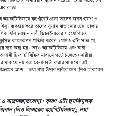
ি জিনিসের সমান্তরাল উন্নয়ন ঘটেছে। সেটি হচ্ছে, ৮ই
র ব্রান্ডিং।
ম’। যে অ্যাকটিভিজমে কর্পোরেটগুলো তাদের জনসংযোগ ও
ল ইস্যু ব্যবহার করে তাদের সুনাম বাড়ানোর চেষ্টা চালায়।
মালিক যিনি ছয়জন নারী ডিজাইনারের সহযোগিতায়
ক্লুসিভ কালেকশন প্রতিষ্ঠা করেন । যদিও এটা সত্য যে,
তায় ব্যয় করা হয়। তবুও অ্যাকটিভিজম এবং নারী
 দামী টি-শার্ট বিক্রির মাধ্যমে ঘটে চলেছে। নারীরা
দের মাধ্যমে নয় বরং কেনাকাটা করার মাধ্যমে। এই
র্যক্রমের অংশ— তথা নয়া উদার নারীবাদের (নিও লিবারেল
 ও বাজারজাতযোগ্য। কারণ এটা হুমকিমূলক
ঁজিবাদ (নিও লিবারেল ক্যাপিটালিজম), নয়া