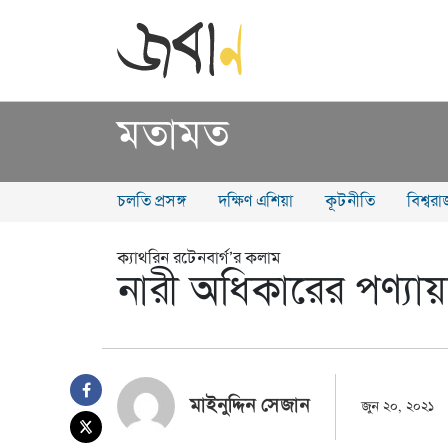
মতামত
চলতি প্রসঙ্গ
দক্ষিণ এশিয়া
কূটনীতি
বিশ্বর
ক্যাথরিন রটেনবার্গ’র কলাম
নারী অধিকারের পণ্যা
মাইনুদ্দিন সেজান
জুন ২০, ২০২১