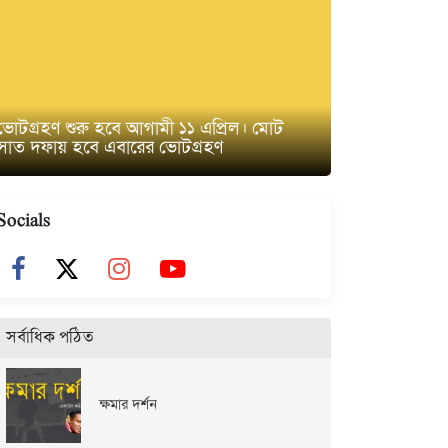
ভোটগ্রহণ শুরু হবে আগামী ১১ এপ্রিল। মোট
সাত দফায় হবে এবারের ভোটগ্রহণ
Socials
সর্বাধিক পঠিত
ক্ষমার দর্শন