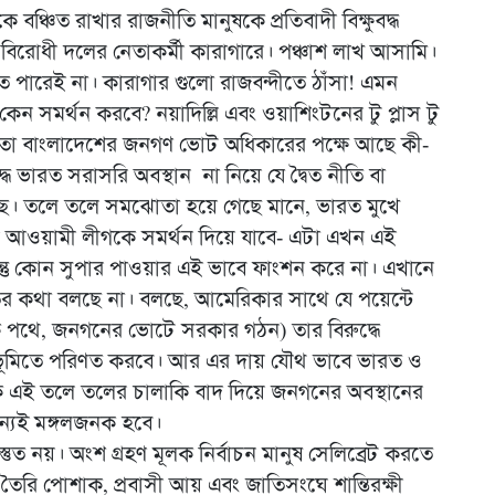
্চিত রাখার রাজনীতি মানুষকে প্রতিবাদী বিক্ষুবদ্ধ
 বিরোধী দলের নেতাকর্মী কারাগারে। পঞ্চাশ লাখ আসামি।
ে পারেই না। কারাগার গুলো রাজবন্দীতে ঠাঁসা! এমন
কেন সমর্থন করবে? নয়াদিল্লি এবং ওয়াশিংটনের টু প্লাস টু
ইছে তা বাংলাদেশের জনগণ ভোট অধিকারের পক্ষে আছে কী-
্ধে ভারত সরাসরি অবস্থান না নিয়ে যে দ্বৈত নীতি বা
ছে। তলে তলে সমঝোতা হয়ে গেছে মানে, ভারত মুখে
আওয়ামী লীগকে সমর্থন দিয়ে যাবে- এটা এখন এই
্তু কোন সুপার পাওয়ার এই ভাবে ফাংশন করে না। এখানে
ির কথা বলছে না। বলছে, আমেরিকার সাথে যে পয়েন্টে
িক পথে, জনগনের ভোটে সরকার গঠন) তার বিরুদ্ধে
ুদ্ধভূমিতে পরিণত করবে। আর এর দায় যৌথ ভাবে ভারত ও
 এই তলে তলের চালাকি বাদ দিয়ে জনগনের অবস্থানের
ন্যই মঙ্গলজনক হবে।
্তুত নয়। অংশ গ্রহণ মূলক নির্বাচন মানুষ সেলিব্রেট করতে
 তৈরি পোশাক, প্রবাসী আয় এবং জাতিসংঘে শান্তিরক্ষী