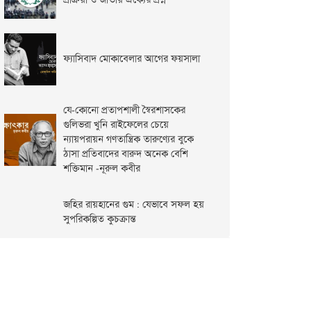
প্রক্রিয়া ও জাতীয় ঐক্যের প্রশ্ন
ফ্যাসিবাদ মোকাবেলার আগের ফয়সালা
যে-কোনো প্রতাপশালী স্বৈরশাসকের
গুলিভরা খুনি রাইফেলের চেয়ে
ন্যায়পরায়ন গণতান্ত্রিক তারুণ্যের বুকে
ঠাসা প্রতিবাদের বারুদ অনেক বেশি
শক্তিমান -নূরুল কবীর
জহির রায়হানের গুম : যেভাবে সফল হয়
সুপরিকল্পিত কুচক্রান্ত