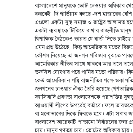
বাংলাদেশে মানুষকে ভোট দেওয়ার অধিকার থেকে বঞ
করবেই। দি গার্ডিয়ান বলছে -দশ হাজারের বেশি
এগুলো একটা সুস্থ সমাজ ও রাষ্ট্রের আলামত হত
একটা ব্যবস্থাকে টিকিয়ে রাখার রাজনীতি মানুষ 
দ্বিপাক্ষিক বৈঠকেও ভারত যে বার্তা দিতে চা
এমন প্রশ্ন উঠেছে। কিন্তু আমেরিকার মতের বিরুদ
কৌশল নিয়েছে তা জনগন পরিস্কার বুঝতে পার
আমেরিকার নীতির সাথে থাকবে আর তলে তলে 
তফসিল ঘোষণার পরে পানির মতো পরিষ্কার। কিন
কেউ আমেরিকান পন্থি রাজনীতির পক্ষে ওকালত
জনগনের চাওয়ার ঐক্য তৈরি হয়েছে (গণতান্ত্র
ফ্যাসিবাদি প্রবণতা বাংলাদেশকে পরাশক্তির য
আওয়ামী লীগের উপরেই বর্তাবে। ফলে ভারতকে
বা মনোভাবের দিকে ফিরতে হবে। এটা সবার জ
বাংলাদেশ আরেকটি পাতানো নির্বাচনের জন্য প্রস
চায়। মানুষ গণতন্ত্র চায়। ভোটের অধিকার চায়।