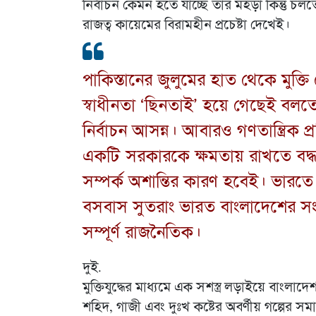
নির্বাচন কেমন হতে যাচ্ছে তার মহড়া কিন্তু চলত
রাজত্ব কায়েমের বিরামহীন প্রচেষ্টা দেখেই।
পাকিস্তানের জুলুমের হাত থেকে মুক্
স্বাধীনতা ‘ছিনতাই’ হয়ে গেছেই বলত
নির্বাচন আসন্ন। আবারও গণতান্ত্রিক প্র
একটি সরকারকে ক্ষমতায় রাখতে বদ্ধপ
সম্পর্ক অশান্তির কারণ হবেই। ভারত
বসবাস সুতরাং ভারত বাংলাদেশের সং
সম্পূর্ণ রাজনৈতিক।
দুই.
মুক্তিযুদ্ধের মাধ্যমে এক সশস্ত্র লড়াইয়ে বাংলাদেশ
শহিদ, গাজী এবং দুঃখ কষ্টের অবর্ণীয় গল্পের সম