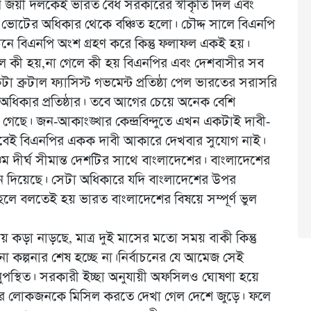
ে জয়ী দলকেই ভারত বৈধ সরকারের স্বীকৃতি দিল এবং
ভোটের অধিকার থেকে বঞ্চিত হলো। চৌদ্দ সালে বিএনপি
চনে বিএনপি অংশ গ্রহণ করে কিন্তু ফলাফল একই হয়।
লে কী হয়,না গেলে কী হয় বিএনপির এবং দেশবাসীর সব
রুটাল ফ্যাসিস্ট গভমেন্ট প্রতিষ্ঠা পেল ভারতের সরাসরি
ধিকার প্রতিষ্ঠার। তবে আগের চেয়ে অনেক বেশি
েছে। জন-আকাংঙ্খার কেন্দ্রবিন্দুতে এখন একটাই দাবী-
েই বিএনপির একক দাবী আকারে দেখবার সুযোগ নাই।
চম দীর্ঘ সীমান্ত দেশটির সাথে বাংলাদেশের। বাংলাদেশের
জীবন দিয়েছে। সেটা অধিকারে যদি বাংলাদেশের উপর
তাহলে বলতেই হয় ভারত বাংলাদেশের বিষয়ে সম্পূর্ণ ভুল
য় কড়া নাড়ছে, মাত্র দুই মাসের মতো সময় বাকী কিন্তু
না কল্পনার শেষ হচ্ছে না।নির্বাচনের যে আমেজ সেই
স্থিত। সরকারী ইচ্ছা অনুযায়ী অফসিলও ঘোষণা হয়ে
ীগের লোকজনকে মিসিল করতে দেখা গেল দেশে জুড়ে। ফলে