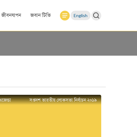
English
জীবনযাপন
জবান টিভি
এজেন্ডা
সপ্তদশ ভারতীয় লোকসভা নির্বাচন ২০১৯