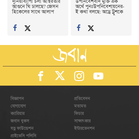
দুনিয়াব্যাপী চলা অস্থিরতার
উপনিবেশবাদ মুক্তি এক
আগুনে ঘি ঢালছে? জেসন
অর্থে পুনঃউপনিবেশায়নের-
হিকেলের সাথে আলাপ
ই কথা বলছে: অড্রে ট্রুশকে
বিজ্ঞাপন
প্রতিবেদন
যোগাযোগ
মতামত
ক্যারিয়ার
ফিচার
জবান বুকস
সাক্ষাৎকার
যত্ন ফাউন্ডেশন
ইন্টারভেনশন
প্রাইভেসি পলিসি