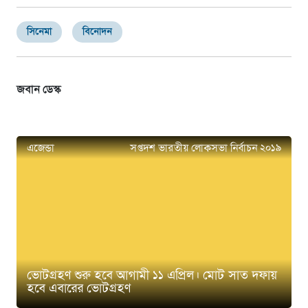
সিনেমা
বিনোদন
জবান ডেস্ক
এজেন্ডা
সপ্তদশ ভারতীয় লোকসভা নির্বাচন ২০১৯
ভোটগ্রহণ শুরু হবে আগামী ১১ এপ্রিল। মোট সাত দফায়
হবে এবারের ভোটগ্রহণ