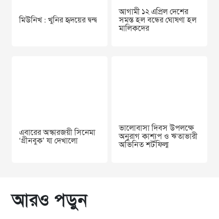
আগামী ১২ এপ্রিল দেশের
মিউনিখ : খুনির হৃদয়ের দ্বন্দ্ব
সমস্ত হল বন্ধের ঘোষণা হল
মালিকদের
ভালোবাসা দিবস উপলক্ষে
এবারের অস্কারজয়ী সিনেমা
অনুরাগ কাশ্যপ ও ঋতাভারী
‘গ্রীনবুক’ যা দেখালো
অভিনিত শর্টফিল্ম
আরও পড়ুন