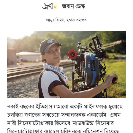
জবান ডেস্ক
জানুয়ারি ২৬, ২০১৮ ০২:৫০
নব্বই বছরের ইতিহাস। আরো একটি মাইলফলক ছুয়েছে
চলচ্চিত্র জগতের সবচেয়ে সম্মানজনক একাডেমি। প্রথম
নারী সিনেমাটোগ্রাফার হিসেবে ‘মাডবাউন্ড’ সিনেমার
সিনেমাটোগ্রাফার র‍্যাচেল মরিসনকে নমিনেশন দিয়েছে