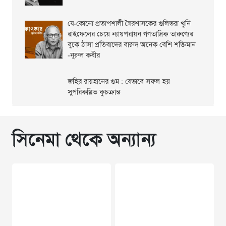
যে-কোনো প্রতাপশালী স্বৈরশাসকের গুলিভরা খুনি
রাইফেলের চেয়ে ন্যায়পরায়ন গণতান্ত্রিক তারুণ্যের
বুকে ঠাসা প্রতিবাদের বারুদ অনেক বেশি শক্তিমান
-নূরুল কবীর
জহির রায়হানের গুম : যেভাবে সফল হয়
সুপরিকল্পিত কুচক্রান্ত
সিনেমা থেকে অন্যান্য