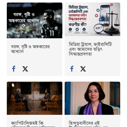
মিডিয়া ট্রায়াল, ভাইরালিটি
বরফ, বৃষ্টি ও অন্ধকারের
এবং আমাদের তড়িৎ
আখ্যান
সিদ্ধান্তপ্রবণতা
ক্যাপিটালিজমই কি
হিন্দুত্ববাদীদের এই