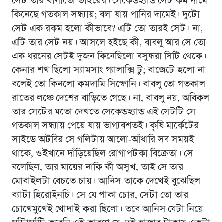
সেট তার খালাতো ভাইয়ের। সেকেন্ডহ্যান্ড সেট কম দামে
কিনেছে গতকাল সন্ধ্যায়; বলা যায় পানির দামেই। দুটো
সেট এক রকম হলো কীভাবে? এটি তো তারই সেট। না,
এটি তার সেট নয়। আসলে হইছে কী, বাবলু আর সে তো
এক ধরনের সেটই দুজন কিনেছিলো বসুন্ধরা সিটি থেকে।
কেনার শখ ছিলো স্যামসাং গ্যালাক্সি টু; বাজেটে হলো না
বলেই তো কিনলো কমদামি সিম্ফোনি। বাবলু তো গতকাল
রাতের লঞ্চে দেশের বাড়িতে গেছে। না, বাবলু নয়, অবিকল
তার সেটের মতো দেখতে সেকেন্ডহ্যান্ড এই সেটটি সে
গতকাল সন্ধ্যায় পেয়ে যায় ভাগ্যবশতই। কৃষি মার্কেটের
সাইডে অটবির সে গলিটায় আলো-আঁধারি সব সময়ই
থাকে, ওইখানে দাঁড়িয়েছিল রোগাপটকা বিক্রেতা। সে
বলেছিল, তার মায়ের নাকি কী অসুখ, তাই সে তার
মোবাইলটা বেচতে চায়। আনিস তাকে দেখেই বুুঝেছিল
ব্যাটা হিরোইনচি। সে যে পাকা চোর, সেটা তো তার
চোখেমুখেই খোদাই করা ছিলো। তবে আনিস যেটা নিয়ে