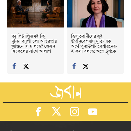
ক্যাপিটালিজমই কি
হিন্দুত্ববাদীদের এই
দুনিয়াব্যাপী চলা অস্থিরতার
উপনিবেশবাদ মুক্তি এক
আগুনে ঘি ঢালছে? জেসন
অর্থে পুনঃউপনিবেশায়নের-
হিকেলের সাথে আলাপ
ই কথা বলছে: অড্রে ট্রুশকে