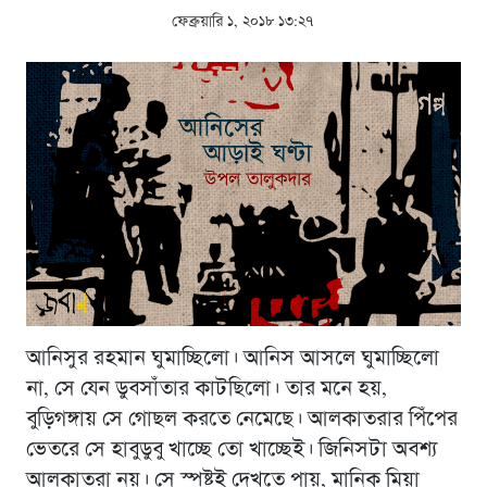
ফেব্রুয়ারি ১, ২০১৮ ১৩:২৭
আনিসুর রহমান ঘুমাচ্ছিলো। আনিস আসলে ঘুমাচ্ছিলো
না, সে যেন ডুবসাঁতার কাটছিলো। তার মনে হয়,
বুড়িগঙ্গায় সে গোছল করতে নেমেছে। আলকাতরার পিঁপের
ভেতরে সে হাবুডুবু খাচ্ছে তো খাচ্ছেই। জিনিসটা অবশ্য
আলকাতরা নয়। সে স্পষ্টই দেখতে পায়, মানিক মিয়া