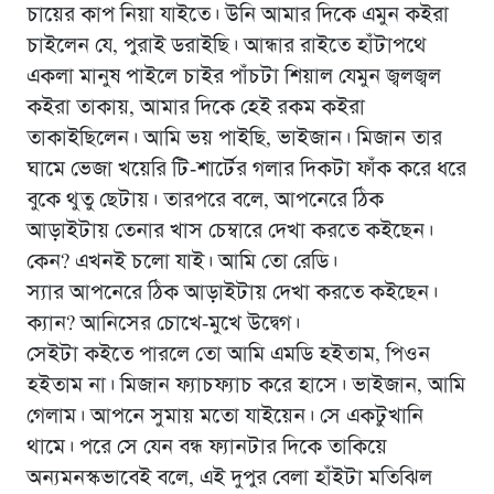
চায়ের কাপ নিয়া যাইতে। উনি আমার দিকে এমুন কইরা
চাইলেন যে, পুরাই ডরাইছি। আন্ধার রাইতে হাঁটাপথে
একলা মানুষ পাইলে চাইর পাঁচটা শিয়াল যেমুন জ্বলজ্বল
কইরা তাকায়, আমার দিকে হেই রকম কইরা
তাকাইছিলেন। আমি ভয় পাইছি, ভাইজান। মিজান তার
ঘামে ভেজা খয়েরি টি-শার্টের গলার দিকটা ফাঁক করে ধরে
বুকে থুতু ছেটায়। তারপরে বলে, আপনেরে ঠিক
আড়াইটায় তেনার খাস চেম্বারে দেখা করতে কইছেন।
কেন? এখনই চলো যাই। আমি তো রেডি।
স্যার আপনেরে ঠিক আড়াইটায় দেখা করতে কইছেন।
ক্যান? আনিসের চোখে-মুখে উদ্বেগ।
সেইটা কইতে পারলে তো আমি এমডি হইতাম, পিওন
হইতাম না। মিজান ফ্যাচফ্যাচ করে হাসে। ভাইজান, আমি
গেলাম। আপনে সুমায় মতো যাইয়েন। সে একটুখানি
থামে। পরে সে যেন বন্ধ ফ্যানটার দিকে তাকিয়ে
অন্যমনস্কভাবেই বলে, এই দুপুর বেলা হাঁইটা মতিঝিল