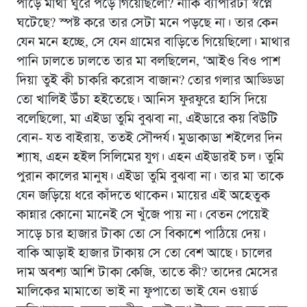
পাড়ে মাথা ঘুরে পড়ে গিয়েছিলো? নাকি ব্যাপারটা স্বপ্নে
ঘটেছে? স্পষ্ট করে তার সেটা মনে পড়ছে না। তার কেন
যেন মনে হচ্ছে, সে যেন গ্রামের বাড়িতে গিয়েছিলো। মাথার
পানি ঢালতে ঢালতে তার মা বলছিলেন, ‘আইও বিও পাশ
দিয়া তুই কী চাকরি করোস বাজান? তোর গলার আড্ডিডা
তো খালিই উঁচা হইতেছে। আনিস ফুরফুরে হাসি দিয়ে
বলেছিলো, মা এইডা তুমি বুঝবা না, এইডারে কয় বিউটি
বোন- যত বাইরায়, ততই সৌন্দর্য। মুডাকাডা শইলের দিন
শ্যাষ, এহন হইল সিলিমের যুগ। এহন এইডারই চল। তুমি
পুরান কালের মানুষ। এইডা তুমি বুঝবা না। তার মা তাকে
যেন জড়িয়ে ধরে কাঁদতে থাকেন। মায়ের এই অহেতুক
কান্নার কোনো মানেই সে খুঁজে পায় না। বেতন পেয়েই
সাড়ে চার হাজার টাকা তো সে বিকাশে পাঠিয়ে দেয়।
বাকি আড়াই হাজার টাকায় সে তো বেশ আছে। চালের
দাম অবশ্য আশি টাকা কেজি, তাতে কী? তাদের মেসের
মালিকের মামাতো ভাই না ফুপাতো ভাই যেন ওয়ার্ড