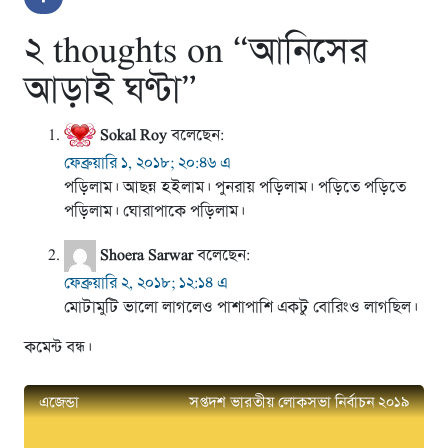
২ thoughts on “
আনিসের
আড়াই ঘণ্টা
”
Sokal Roy
বলেছেন:
ফেব্রুয়ারি ১, ২০১৮; ২০:৪৬ এ
পড়িলাম। আছন্ন হইলাম। পুনরায় পড়িলাম। পড়িতে পড়িতে
পড়িলাম। ঘোরাপাকে পড়িলাম।
Shoera Sarwar
বলেছেন:
ফেব্রুয়ারি ২, ২০১৮; ১২:১৪ এ
মোটামুটি ভালো লাগলেও পাশাপাশি একটু বোরিংও লাগছিল।
কমেন্ট বন্ধ।
এজেন্ডা
সপ্তদশ ভারতীয় লোকসভা নির্বাচন ২০১৯