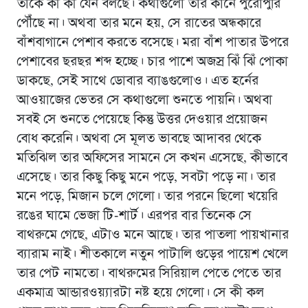
তাকে কী কী যেন বলছে। কথাগুলো তার কানে পুরোপুরি
পৌঁছে না। অথবা তার মনে হয়, সে রাতের অন্ধকারে
বাঁশবাগানে পেশাব করতে বসেছে। মরা বাঁশ পাতার উপরে
পেশাবের ছরছর শব্দ হচ্ছে। চার পাশে অজস্র ঝিঁ ঝিঁ পোকা
ডাকছে, সেই সাথে ডোবার ব্যাঙগুলোও। এত হর্নের
আওয়াজের ভেতর সে কথাগুলো শুনতে পায়নি। অথবা
সবই সে শুনতে পেয়েছে কিন্তু উত্তর দেওয়ার প্রয়োজন
বোধ করেনি। অথবা সে মূলত ভাবছে আদাবর থেকে
মতিঝিল তার অফিসের সামনে সে কখন এসেছে, কীভাবে
এসেছে। তার কিছু কিছু মনে পড়ে, সবটা পড়ে না। তার
মনে পড়ে, মিজান চলে গেলো। তার পরনে ছিলো খয়েরি
রঙের ঘামে ভেজা টি-শার্ট। এরপর বার তিনেক সে
বাথরুমে গেছে, এটাও মনে আছে। তার পাতলা পায়খানার
ব্যারাম নাই। শীতকালে নতুন পাটালি গুড়ের পায়েশ খেলে
তার পেট নামতো। বাথরুমের সিরিয়াল পেতে পেতে তার
একমাত্র আন্ডারওয়্যারটা নষ্ট হয়ে গেলো। সে কী কল