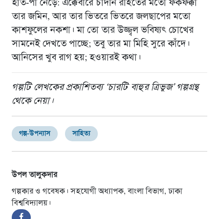
হাত-পা নেড়ে: এক্কেবারে চাঁদনি রাইতের মতো ফকফক্কা
তার জমিন, আর তার ভিতরে ভিতরে জলছাপের মতো
কাশফুলের নকশা। মা তো তার উজ্জ্বল ভবিষ্যৎ চোখের
সামনেই দেখতে পাচ্ছে; তবু তার মা মিহি সুরে কাঁদে।
আনিসের খুব রাগ হয়; হওয়ারই কথা।
গল্পটি লেখকের প্রকাশিতব্য ‘চারটি বাহুর ত্রিভুজ’ গল্পগ্রন্থ
থেকে নেয়া।
গল্প-উপন্যাস
সাহিত্য
উপল তালুকদার
গল্পকার ও গবেষক। সহযোগী অধ্যাপক, বাংলা বিভাগ, ঢাকা
বিশ্ববিদ্যালয়।