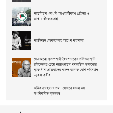
ন্যায়বিচার এবং বি-আওয়ামীকরণ প্রক্রিয়া ও
জাতীয় ঐক্যের প্রশ্ন
ফ্যাসিবাদ মোকাবেলার আগের ফয়সালা
যে-কোনো প্রতাপশালী স্বৈরশাসকের গুলিভরা খুনি
রাইফেলের চেয়ে ন্যায়পরায়ন গণতান্ত্রিক তারুণ্যের
বুকে ঠাসা প্রতিবাদের বারুদ অনেক বেশি শক্তিমান
-নূরুল কবীর
জহির রায়হানের গুম : যেভাবে সফল হয়
সুপরিকল্পিত কুচক্রান্ত