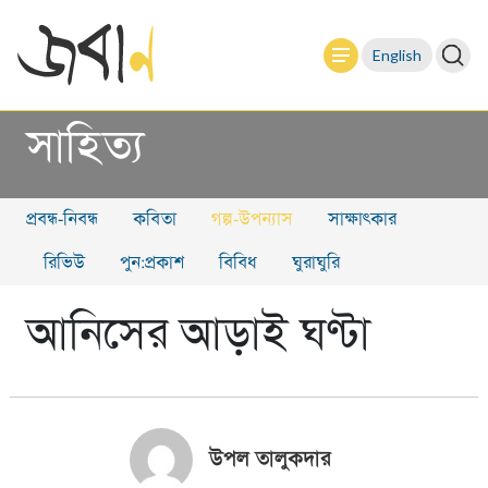
English
সাহিত্য
প্রবন্ধ-নিবন্ধ
কবিতা
গল্প-উপন্যাস
সাক্ষাৎকার
রিভিউ
পুন:প্রকাশ
বিবিধ
ঘুরাঘুরি
আনিসের আড়াই ঘণ্টা
উপল তালুকদার