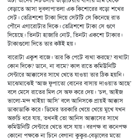
এটা তাদের নিচতলার ভাড়াটিয়ার বাসায় গ্রাম থেকে
বেড়াতে আসা দুবলাপাতলা এক কিশোরের বড়ো শখের
সেট। তেত্রিশশো টাকা দিয়ে সেটটি সে কিনেছে রাত
পৌনে এগারোটার দিকে। তেত্রিশশো টাকা সে গুণে
দিয়েছে। তিনটা হাজারি নোট, তিনটা একশো টাকার।
টাকাগুলো দিতে তার কষ্টই হয়।
বারোটা একুশ বাজে। তার কি পেটে ব্যথা করছে? ব্যথাটা
কোন দিকে? ডানে, না বামে? কাল রাতে কমিউনিটি
সেন্টারে আক্কাসের সাথে খেতে যাওয়া তার ঠিক হয়নি।
মাঝেমাঝেই ‘আজ ফুপাতো বোনের বাসায় দাওয়াত আছে’
বলে মেসে রাতের মিল সে অফ করে দেয়। ‘চল, আইজ
ভালো-মন্দ খাইয়া আসি’ বলে আনিসকে প্রায়ই আক্কাস
ডাকাডাকি করে। ডিমের তরকারি খেয়ে খেয়ে মুখে যখন
অরুচি ধরে যায়, তখনই তো আনিস আক্কাসের সাথে
কমিউনিটি সেন্টারে খেতে বসে যায়। বরপক্ষ বা কনেপক্ষ
কোনো পক্ষকে না চিনে বেগানা কুকুর-বেড়ালের মতো