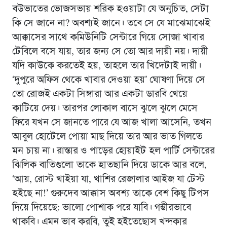
বউভাতের ভোজসভায় শরিক হওয়াটা যে অনুচিত, সেটা
কি সে জানে না? অবশ্যই জানে। তবে সে যে মাঝেমাঝেই
আক্কাসের সাথে কমিউনিটি সেন্টারে গিয়ে সোজা খাবার
টেবিলে বসে যায়, তার জন্য সে তো আর দায়ী নয়। দায়ী
যদি কাউকে করতেই হয়, তাহলে তার খিদেটাই দায়ী।
‘দুপুরে অফিস থেকে খাবার দেওয়া হয়’ ঘোষণা দিয়ে সে
তো রোজই একটা সিঙ্গারা আর একটা ডারবি খেয়ে
কাটিয়ে দেয়। তারপর লোকাল বাসে ঝুলে ঝুলে মেসে
ফিরে যখন সে জানতে পারে যে আজ খালা আসেনি, তখন
আবুল হোটেলে পোয়া মাছ দিয়ে তার আর ভাত গিলতে
মন চায় না। রাস্তার ও পাড়ের হোয়াইট হল পার্টি সেন্টারের
ঝিলিক বাতিগুলো তাকে হাতছানি দিয়ে ডাকে আর বলে,
‘আয়, রোস্ট খাইয়া যা, খাশির রেজালার আইজ যা টেস্ট
হইছে না!’ গুরুদেব আক্কাস অবশ্য তাকে বেশ কিছু টিপস
দিয়ে দিয়েছে: ভালো পোশাক পরে যাবি। গম্ভীরভাবে
থাকবি। এমন ভাব করবি, তুই হইতেছোস খন্দকার