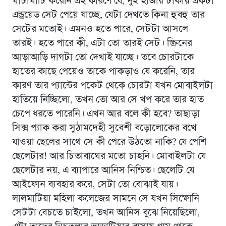
ঘাঁটাঘাঁটি করেনি এই কারণে যে, দুই হাজার টাকায় একটা
এন্ড্রয়েড সেট পেয়ে যাচ্ছে, যেটা দেখতে কিনা হুবহু তার
সেটের মতোই। এমনও হতে পারে, সেটটা আসলে
তারই। হতে পারে কী, এটা তো তারই সেট। স্ক্রিনের
আড়াআড়ি দাগটা তো দেখাই যাচ্ছে। তবে চোরটাকে
হাতের কাছে পেয়েও তাকে পাকড়াও যে করেনি, তার
কারণ তার প্যান্টের পকেট থেকে চোরটা যখন মোবাইলটা
হাতিয়ে নিচ্ছিলো, তখন তো আর সে খপ করে তার হাত
চেপে ধরতে পারেনি। এখন আর বলে কী হবে? তাছাড়া
সিক্স প্যাক করা সুঠামদেহী সুবেশী বড়োলোকের বখে
যাওয়া ছেলের সাথে সে কী পেরে উঠতো নাকি? যে পেশি
ছেলেটার! আর চিতাবাঘের মতো চাহনি। মোবাইলটা যে
ছেলেটার নয়, এ ব্যাপারে আনিস নিশ্চিত। ছেলেটি যে
আইফোন ব্যবহার করে, সেটা তো বোঝাই যায়।
লালমাটিয়া মহিলা কলেজের সামনে সে যখন সিম্ফোনি
সেটটা বেচতে চাইলো, তখন আনিস বুঝে নিয়েছিলো,