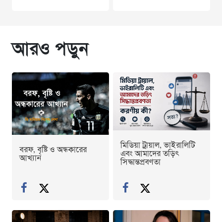
আরও পড়ুন
মিডিয়া ট্রায়াল, ভাইরালিটি
বরফ, বৃষ্টি ও অন্ধকারের
এবং আমাদের তড়িৎ
আখ্যান
সিদ্ধান্তপ্রবণতা