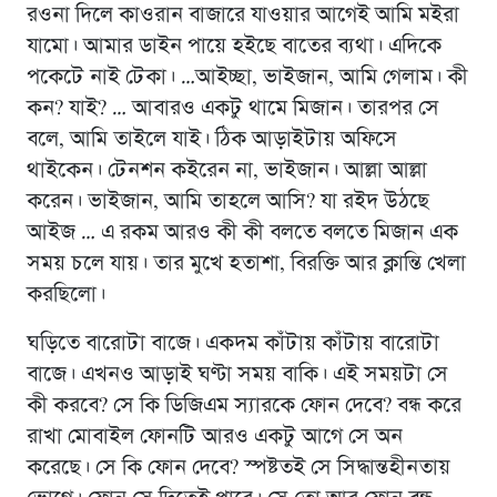
রওনা দিলে কাওরান বাজারে যাওয়ার আগেই আমি মইরা
যামো। আমার ডাইন পায়ে হইছে বাতের ব্যথা। এদিকে
পকেটে নাই টেকা। …আইচ্ছা, ভাইজান, আমি গেলাম। কী
কন? যাই? … আবারও একটু থামে মিজান। তারপর সে
বলে, আমি তাইলে যাই। ঠিক আড়াইটায় অফিসে
থাইকেন। টেনশন কইরেন না, ভাইজান। আল্লা আল্লা
করেন। ভাইজান, আমি তাহলে আসি? যা রইদ উঠছে
আইজ … এ রকম আরও কী কী বলতে বলতে মিজান এক
সময় চলে যায়। তার মুখে হতাশা, বিরক্তি আর ক্লান্তি খেলা
করছিলো।
ঘড়িতে বারোটা বাজে। একদম কাঁটায় কাঁটায় বারোটা
বাজে। এখনও আড়াই ঘণ্টা সময় বাকি। এই সময়টা সে
কী করবে? সে কি ডিজিএম স্যারকে ফোন দেবে? বন্ধ করে
রাখা মোবাইল ফোনটি আরও একটু আগে সে অন
করেছে। সে কি ফোন দেবে? স্পষ্টতই সে সিদ্ধান্তহীনতায়