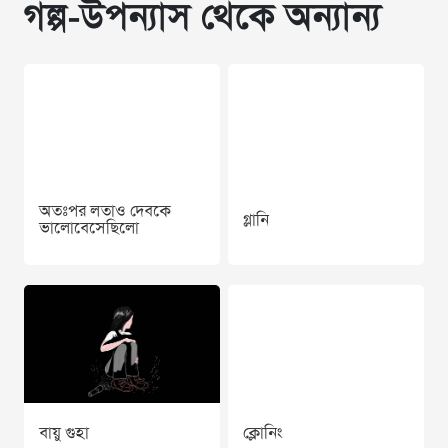
গল্প-উপন্যাস থেকে অন্যান্য
অতঃপর লতাও দেবকে
গ্লানি
ভালোবেসেছিলো
বায়ু গুহা
ক্লোনিং