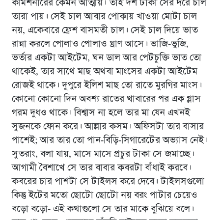
কমিশনারের কেমন আত্মীয়। তাই দশ টাকা সের দরে চাল
তারা পায়। সেই চাল আবার পোকায় খাওয়া মোটা চাল
নয়, একেবারে ফ্রেশ বাসমতী চাল। সেই চাল দিয়ে ভাত
রান্না করলে পোলাও পোলাও ঘ্রাণ আসে। ভাজি-ভুজি,
ভর্তার একটা আইটেম, ঘন ডাল আর পেটচুক্তি ভাত তো
থাকেই, তার সাথে মাছ অথবা মাংসের একটা আইটেম
রোজই থাকে। দুপুরে ইলিশ মাছ তো রাতে মুরগির মাংস।
কোনো কোনো দিন অবশ্য রাতের খাবারের পর এক গ্লাস
গরম দুধও থাকে। বিশ্বাস না হলে তার মা যেন এখনই
সুজনকে ফোন করে। আল্লার কসম। অফিসটা তার বাসার
পাশেই; আর তার তো পান-বিড়ি-সিগারেটের অভ্যাস নেই।
সুতরাং, বলা যায়, মাসে মাসে প্রচুর টাকা সে জমাচ্ছে।
আগামী বৈশাখে সে তার বাবার কবরটা বাঁধাই করবে।
কবরের চার পাশটা সে টাইলস করে দেবে। টাইলসগুলো
কিন্তু ইটের মতো ছোটো ছোটো নয় বরং পাটার চেয়েও
বড়ো বড়ো- এই কথাগুলো সে তার মাকে বুঝিয়ে বলে।