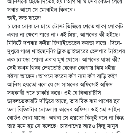
আনিসকে ছেড়ে দিতেই হয়। আগামী মাসের বেতন পেয়ে
সবার আগে সে মোবাইল কিনবে।
ভাই, কত বাজে?
চায়ের দোকানে চায়ে টোস্ট ভিজিয়ে খেতে থাকা লোকটি
এবার না ক্ষেপে পারে না। এই মিয়া, আপনের কী হইছে।
মিনিটে দশবার কইরা জিগাইতেছেন কয়ডা বাজে। দিনে-
দুপুরে গাঞ্জা খাইছেননি? ট্রাক ড্রাইভারের হেলপার টাইপের
এক চ্যাংড়া পোলা এবার মুখ খোলে। আপনের ধান্ধা কী?
সেই কখন থিকা দেখতেছি বেঞ্চের কোণায় ঝিম ধইরা
বইসা আছেন। আপনে করেন কী? নাম কী? বাড়ি কই?
আনিস হয়তো বলে যে সে সামনের অফিসেই অফিস
সহকারী পদে চাকরি করে। ওই যে বিআরটিসি
ডাবলডেকারটি দাঁড়িয়ে আছে, তার ঠিক বাম পাশের ছয়
তলা বিল্ডিংটার দোতলায় তাদের অফিস। ওই তো সাইন
বোর্ডও দেখা যাচ্ছে। অথবা সে হয়তো কিছুই বলে না কিন্তু
তার মনে হয় সে বলেছে। চারপাশের আরও কিছু মানুষ