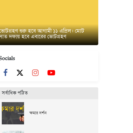
ভোটগ্রহণ শুরু হবে আগামী ১১ এপ্রিল। মোট
সাত দফায় হবে এবারের ভোটগ্রহণ
Socials
সর্বাধিক পঠিত
ক্ষমার দর্শন