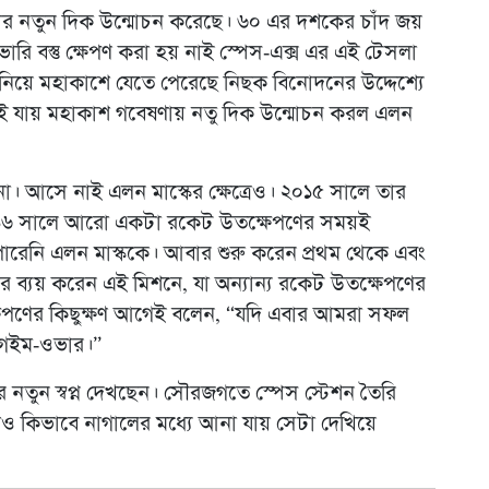
ষণার নতুন দিক উন্মোচন করেছে। ৬০ এর দশকের চাঁদ জয়
ারি বস্তু ক্ষেপণ করা হয় নাই স্পেস-এক্স এর এই টেসলা
নিয়ে মহাকাশে যেতে পেরেছে নিছক বিনোদনের উদ্দেশ্যে
ই যায় মহাকাশ গবেষণায় নতু দিক উন্মোচন করল এলন
না। আসে নাই এলন মাস্কের ক্ষেত্রেও। ২০১৫ সালে তার
০১৬ সালে আরো একটা রকেট উতক্ষেপণের সময়ই
পারেনি এলন মাস্ককে। আবার শুরু করেন প্রথম থেকে এবং
র ব্যয় করেন এই মিশনে, যা অন্যান্য রকেট উতক্ষেপণের
ষেপণের কিছুক্ষণ আগেই বলেন, “যদি এবার আমরা সফল
। গেইম-ওভার।”
নতুন স্বপ্ন দেখছেন। সৌরজগতে স্পেস স্টেশন তৈরি
াও কিভাবে নাগালের মধ্যে আনা যায় সেটা দেখিয়ে