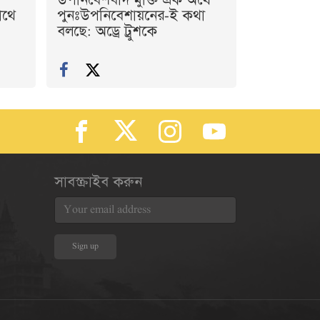
উপনিবেশবাদ মুক্তি এক অর্থে
াথে
পুনঃউপনিবেশায়নের-ই কথা
বলছে: অড্রে ট্রুশকে
সাবস্ক্রাইব করুন