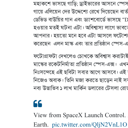
মহাকশে ভাসছে গাড়ি; ড্রাইভারের আসনে স্পেস 
গায়ে এলিয়েন দের উদ্দেশ্যে রেখে দিয়েছেন বার্ত
ডেভিড বাউয়ির গান এবং ড্যাশবোর্ডে ভাসছে 
হওয়ার মতই ঘটনা এটা। অবিশ্বাস্য লাগে ভ
আপনার। হয়তো মনে হবে এটা আসলে ফটোশপের ক
করেছেন এলন মাস্ক এবং তার প্রতিষ্ঠান স্পেস-এ
ফটোগ্রাফটা দেখলেও চোখকে অবিশ্বাস করাটাই 
মাস্কের রকেটনির্মাতা প্রতিষ্ঠান স্পেস-এক্স। 
নিঃসন্দেহে এই ছবিটা সবার আগে আসবে। এই দুঃ
নিজেও অবাক। তিনি মজা করতে ছাড়েন নাই 
নব্য উদ্ভাভিব ১ লাখ মার্কিন ডলারের টেসলা রো
View from SpaceX Launch Control. Ap
Earth.
pic.twitter.com/QljN2VnL1O