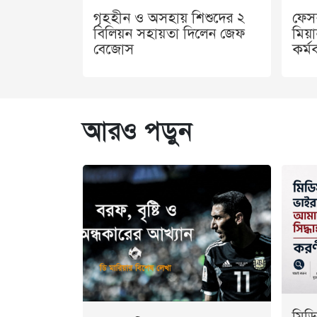
গৃহহীন ও অসহায় শিশুদের ২
ফেসব
বিলিয়ন সহায়তা দিলেন জেফ
মিয়া
বেজোস
কর্মক
আরও পড়ুন