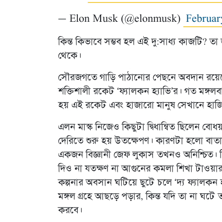
— Elon Musk (@elonmusk)
Februar
কিন্ত কিভাবে সম্ভব হল এই দু:সাধ্য কাজটি? 
থেকে।
সৌরজগতে গাড়ি পাঠানোর পেছনে অবদান রয়েছে 
শক্তিশালী রকেট ‘ফ্যালকন হ্যাভি’র। গত মঙ্গল
হয় এই রকেট এবং হাজারো মানুষ সেখানে হাজি
এলন মাস্ক নিজেও কিছুটা দ্বিধান্বিত ছিলেন বোধ
দেরিতে শুরু হয় উতক্ষেপণ। কারণটা হলো বাতাস
একজন বিজ্ঞানী জেফ লুকাস তখনও অনিশ্চিত। তি
দিও না যতক্ষণ না আগুনের কমলা শিখা টাওয়া
কল্পনার অবসান ঘটিয়ে ছুটে চলে ‘দ্য ফ্যালকন 
মঙ্গল গ্রহে আছড়ে পড়ার, কিন্ত যদি তা না ঘটে
করবে।