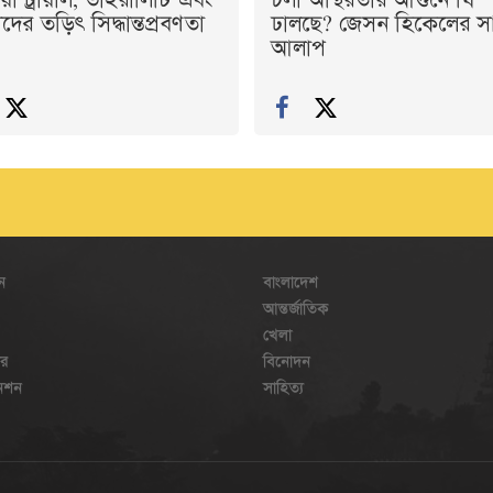
য়া ট্রায়াল, ভাইরালিটি এবং
চলা অস্থিরতার আগুনে ঘি
ের তড়িৎ সিদ্ধান্তপ্রবণতা
ঢালছে? জেসন হিকেলের স
আলাপ
ন
বাংলাদেশ
আন্তর্জাতিক
খেলা
ার
বিনোদন
েনশন
সাহিত্য