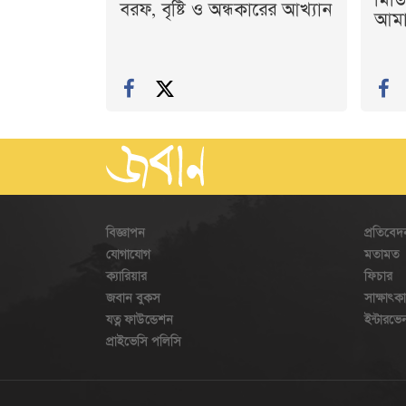
মিডি
বরফ, বৃষ্টি ও অন্ধকারের আখ্যান
আমাদ
বিজ্ঞাপন
প্রতিবেদ
যোগাযোগ
মতামত
ক্যারিয়ার
ফিচার
জবান বুকস
সাক্ষাৎক
যত্ন ফাউন্ডেশন
ইন্টারভ
প্রাইভেসি পলিসি