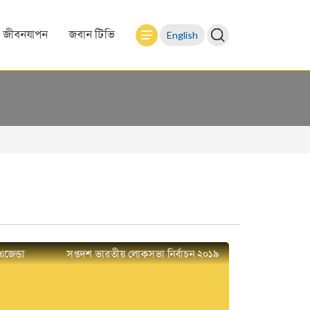
English
জীবনযাপন
জবান টিভি
এজেন্ডা
সপ্তদশ ভারতীয় লোকসভা নির্বাচন ২০১৯