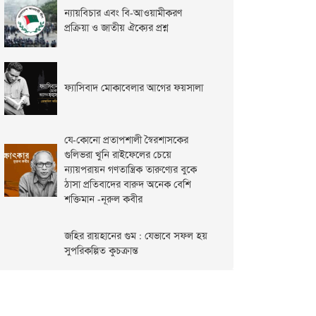
ন্যায়বিচার এবং বি-আওয়ামীকরণ
প্রক্রিয়া ও জাতীয় ঐক্যের প্রশ্ন
ফ্যাসিবাদ মোকাবেলার আগের ফয়সালা
যে-কোনো প্রতাপশালী স্বৈরশাসকের
গুলিভরা খুনি রাইফেলের চেয়ে
ন্যায়পরায়ন গণতান্ত্রিক তারুণ্যের বুকে
ঠাসা প্রতিবাদের বারুদ অনেক বেশি
শক্তিমান -নূরুল কবীর
জহির রায়হানের গুম : যেভাবে সফল হয়
সুপরিকল্পিত কুচক্রান্ত