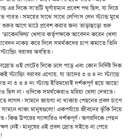
যান্ড এর দিকে সাতটি ঘুর্ণায়মান প্রবেশ পথ ছিল, যা দিয়ে
তে পারত। সময়ের সাথে সাথে লেপিংস লেন স্ট্যান্ড মুখে
শুরুর আগে মাঠে প্রবেশ করার জন্য তাড়াহুড়ো শুরু
ট ‘ডাকেনফিল্ড’ খেলার কর্তৃপক্ষকে আবেদন করেন খেলা
 আবেদন নাকচ করে দিলে সমর্থকদের চাপ কমাতে তিনি
্যান্ডিং বরাবর অবস্থিত।
জনস্রোত ওই গেটের দিকে ঢলে পড়ে এবং কোন নির্দিষ্ট দিক
 স্ট্যান্ডিং বরাবর এগোয়, যা তাদের ৩ ও ৪ নং স্ট্যান্ডে
ত না ৩ ও ৪ নং স্ট্যান্ড ইতিমধ্যেই দর্শকপূর্ণ হয়ে আছে!
াও ছিল না। ওদিকে সমর্থকেরাও মরিয়া খেলা দেখতে।
 দিতে লাগল। সামনে জায়গা না থাকায় পেছনের প্রবল চাপে
 সামনে থাকা মানুষগুলো! একপর্যায়ে জীবনের ঝুঁকি নিয়ে
ে। কিন্ত উপরের গ্যালারিও দর্শকপূর্ণ। অপরদিকে পেছন
ক্ষণ নেই। মানুষের এই প্রবল স্রোত সইতে না পেরে
!