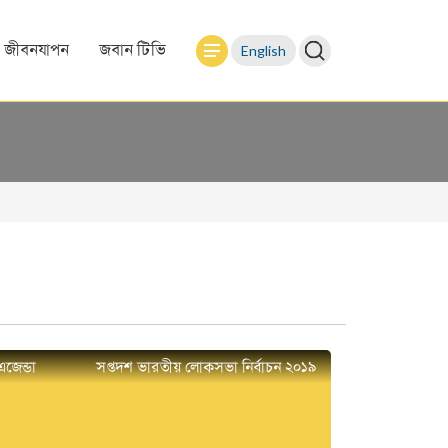
English
জীবনযাপন
জবান টিভি
এজেন্ডা
সপ্তদশ ভারতীয় লোকসভা নির্বাচন ২০১৯