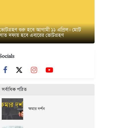
ভোটগ্রহণ শুরু হবে আগামী ১১ এপ্রিল। মোট
সাত দফায় হবে এবারের ভোটগ্রহণ
Socials
সর্বাধিক পঠিত
ক্ষমার দর্শন