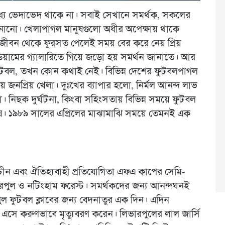
্যে ভেদাভেদ থাকে না। সবাই সেখানে সমর্থক, সকলের
জানানো। খেলাপাগল মানুষগুলো অধীর অপেক্ষায় থাকে
র্ণ জীবন থেকে ফুরসত পেলেই সময় বের করে নেয় প্রিয়
েডিয়ামের গ্যালারিতে গিয়ে জড়ো হয় সমর্থন জানাতে। আর
ফুটবল, তখন কোন কথাই নেই। বিভিন্ন দেশের ফুটবলপাগল
ে জনপ্রিয় খেলা। দুঃখের ব্যাপার হলো, নির্মল আনন্দ লাভ
। নিছক দুর্ঘটনা, কিংবা সহিংসতায় বিভিন্ন সময়ে ফুটবল
ষ। ১৯৮৯ সালের এপ্রিলের মাঝামাঝি সময়ে তেমনই এক
রাচীন এবং ঐতিহ্যবাহী প্রতিযোগিতা এফএ কাপের সেমি-
ভারপুল ও নটিংহাম ফরেস্ট। সমর্থকদের জন্য আনন্দঘনই
ুল ফুটবল ক্লাবের জন্য বেদনাতুর এক দিন। এদিন
সে করুণভাবে মৃত্যুবরণ করেন। লিভারপুলের লাল জার্সি