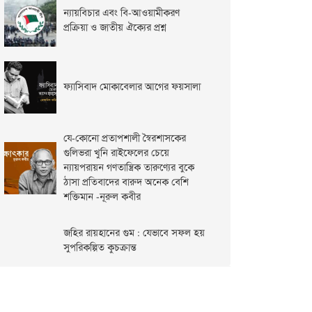
ন্যায়বিচার এবং বি-আওয়ামীকরণ
প্রক্রিয়া ও জাতীয় ঐক্যের প্রশ্ন
ফ্যাসিবাদ মোকাবেলার আগের ফয়সালা
যে-কোনো প্রতাপশালী স্বৈরশাসকের
গুলিভরা খুনি রাইফেলের চেয়ে
ন্যায়পরায়ন গণতান্ত্রিক তারুণ্যের বুকে
ঠাসা প্রতিবাদের বারুদ অনেক বেশি
শক্তিমান -নূরুল কবীর
জহির রায়হানের গুম : যেভাবে সফল হয়
সুপরিকল্পিত কুচক্রান্ত