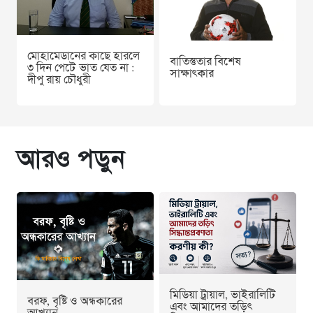
মোহামেডানের কাছে হারলে
বাতিস্তুতার বিশেষ
৩ দিন পেটে ভাত যেত না :
সাক্ষাৎকার
দীপু রায় চৌধুরী
আরও পড়ুন
মিডিয়া ট্রায়াল, ভাইরালিটি
বরফ, বৃষ্টি ও অন্ধকারের
এবং আমাদের তড়িৎ