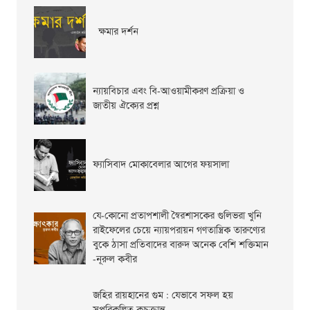
ক্ষমার দর্শন
ন্যায়বিচার এবং বি-আওয়ামীকরণ প্রক্রিয়া ও
জাতীয় ঐক্যের প্রশ্ন
ফ্যাসিবাদ মোকাবেলার আগের ফয়সালা
যে-কোনো প্রতাপশালী স্বৈরশাসকের গুলিভরা খুনি
রাইফেলের চেয়ে ন্যায়পরায়ন গণতান্ত্রিক তারুণ্যের
বুকে ঠাসা প্রতিবাদের বারুদ অনেক বেশি শক্তিমান
-নূরুল কবীর
জহির রায়হানের গুম : যেভাবে সফল হয়