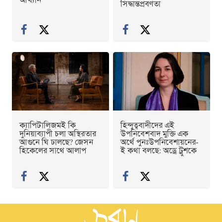
আখ্যান
সিদ্ধান্তপ্রবণতা
ক্যাপিটালিজমই কি
হিন্দুত্ববাদীদের এই
দুনিয়াব্যাপী চলা অস্থিরতার
উপনিবেশবাদ মুক্তি এক
আগুনে ঘি ঢালছে? জেসন
অর্থে পুনঃউপনিবেশায়নের-
হিকেলের সাথে আলাপ
ই কথা বলছে: অড্রে ট্রুশকে