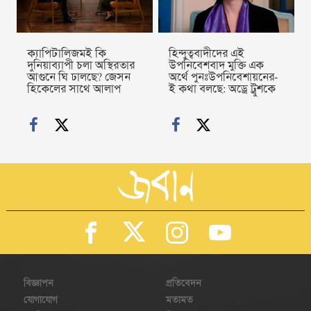
ক্যাপিটালিজমই কি
হিন্দুত্ববাদীদের এই
দুনিয়াব্যাপী চলা অস্থিরতার
উপনিবেশবাদ মুক্তি এক
আগুনে ঘি ঢালছে? জেসন
অর্থে পুনঃউপনিবেশায়নের-
হিকেলের সাথে আলাপ
ই কথা বলছে: অড্রে ট্রুশকে
বিজ্ঞাপন
প্রতিবেদন
যোগাযোগ
মতামত