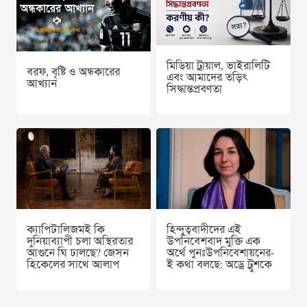
মিডিয়া ট্রায়াল, ভাইরালিটি
বরফ, বৃষ্টি ও অন্ধকারের
এবং আমাদের তড়িৎ
আখ্যান
সিদ্ধান্তপ্রবণতা
ক্যাপিটালিজমই কি
হিন্দুত্ববাদীদের এই
দুনিয়াব্যাপী চলা অস্থিরতার
উপনিবেশবাদ মুক্তি এক
আগুনে ঘি ঢালছে? জেসন
অর্থে পুনঃউপনিবেশায়নের-
হিকেলের সাথে আলাপ
ই কথা বলছে: অড্রে ট্রুশকে