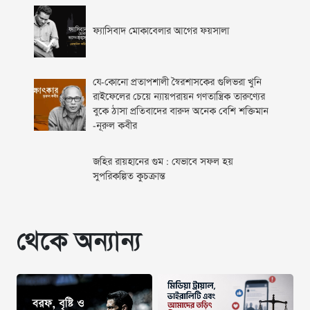
ফ্যাসিবাদ মোকাবেলার আগের ফয়সালা
যে-কোনো প্রতাপশালী স্বৈরশাসকের গুলিভরা খুনি
রাইফেলের চেয়ে ন্যায়পরায়ন গণতান্ত্রিক তারুণ্যের
বুকে ঠাসা প্রতিবাদের বারুদ অনেক বেশি শক্তিমান
-নূরুল কবীর
জহির রায়হানের গুম : যেভাবে সফল হয়
সুপরিকল্পিত কুচক্রান্ত
থেকে অন্যান্য