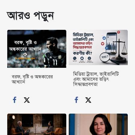
আরও পড়ুন
মিডিয়া ট্রায়াল, ভাইরালিটি
বরফ, বৃষ্টি ও অন্ধকারের
এবং আমাদের তড়িৎ
আখ্যান
সিদ্ধান্তপ্রবণতা